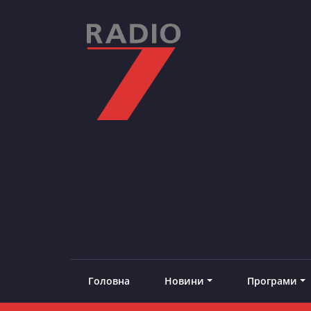
Skip
to
content
RADIO7
#добреналаштоване
Головна
Новини
Програми