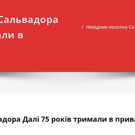
Сальвадора
Невідоме полотно Са
али в
дора Далі 75 років тримали в прив