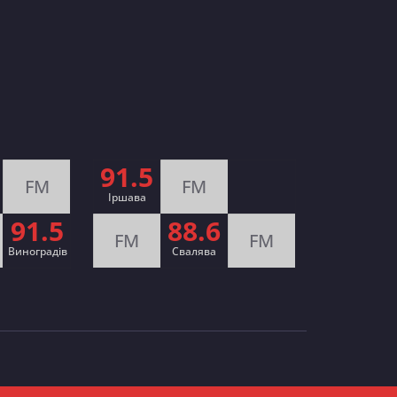
91.5
FM
FM
Іршава
91.5
88.6
FM
FM
Виноградів
Cвалява