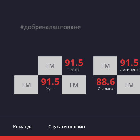
91.5
91.5
FM
FM
Тячів
Лисичево
91.5
88.6
FM
FM
FM
Хуст
Свалява
Команда
Слухати онлайн