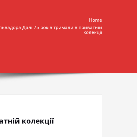
Home
львадора Далі 75 років тримали в приватній
колекції
атній колекції