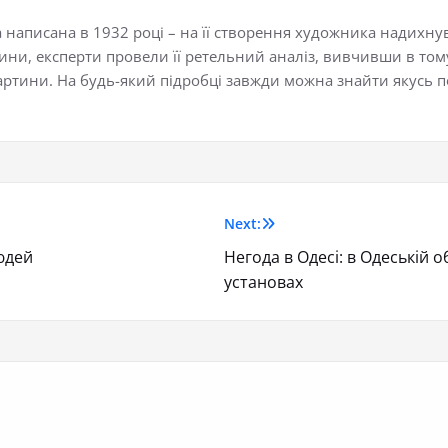
а написана в 1932 році – на її створення художника надихну
ини, експерти провели її ретельний аналіз, вивчивши в тому 
картини. На будь-який підробці завжди можна знайти якусь п
Next:
юдей
Негода в Одесі: в Одеській о
установах