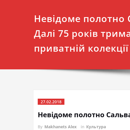
Невідоме полотно 
Далі 75 років трим
приватній колекції
27.02.2018
Невідоме полотно Сальва
By
Makhanets Alex
in
Культура