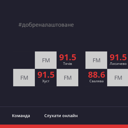
91.5
91.5
FM
FM
Тячів
Лисичево
91.5
88.6
FM
FM
FM
Хуст
Свалява
Команда
Слухати онлайн