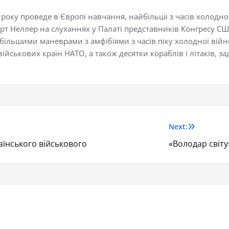
року проведе в Європі навчання, найбільші з часів холодно
рт Неллер на слуханнях у Палаті представників Конгресу США
більшими маневрами з амфібіями з часів піку холодної війни
ійськових країн НАТО, а також десятки кораблів і літаків, за
Next:
аїнського військового
«Володар світу