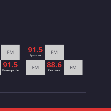
91.5
FM
FM
Іршава
91.5
88.6
FM
FM
Виноградів
Cвалява