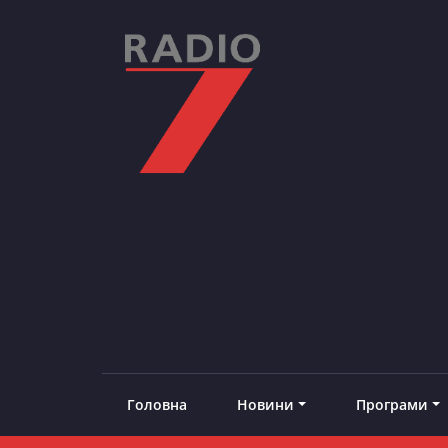
Skip
to
content
RADIO7
#добреналаштоване
Головна
Новини
Програми