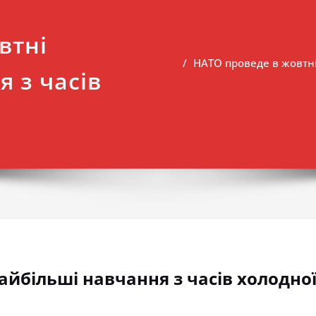
втні
НАТО проведе в жовтні
 з часів
айбільші навчання з часів холодної