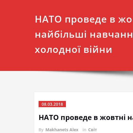
НАТО проведе в жо
найбільші навчання
холодної війни
08.03.2018
НАТО проведе в жовтні н
By
Makhanets Alex
in
Світ