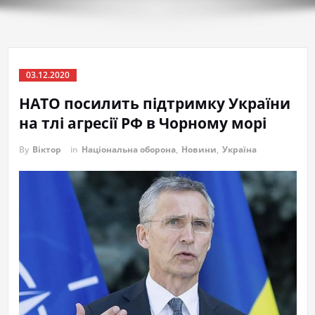
03.12.2020
НАТО посилить підтримку України
на тлі агресії РФ в Чорному морі
By
Віктор
in
Національна оборона
,
Новини
,
Україна