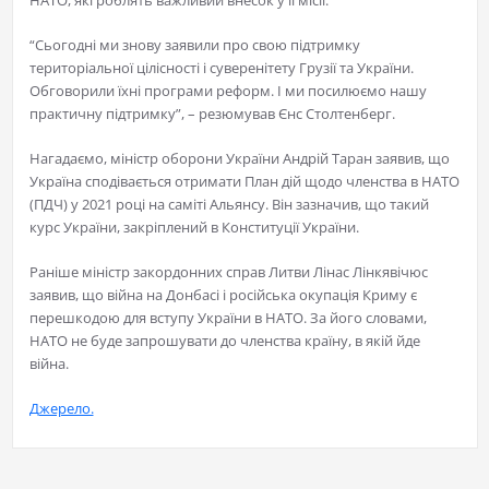
НАТО, які роблять важливий внесок у її місії.
“Сьогодні ми знову заявили про свою підтримку
територіальної цілісності і суверенітету Грузії та України.
Обговорили їхні програми реформ. І ми посилюємо нашу
практичну підтримку”, – резюмував Єнс Столтенберг.
Нагадаємо, міністр оборони України Андрій Таран заявив, що
Україна сподівається отримати План дій щодо членства в НАТО
(ПДЧ) у 2021 році на саміті Альянсу. Він зазначив, що такий
курс України, закріплений в Конституції України.
Раніше міністр закордонних справ Литви Лінас Лінкявічюс
заявив, що війна на Донбасі і російська окупація Криму є
перешкодою для вступу України в НАТО. За його словами,
НАТО не буде запрошувати до членства країну, в якій йде
війна.
Джерело.