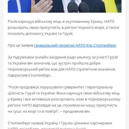
Росія нарощує військову міць в окупованому Криму. НАТО
розширить свою присутність в регіоні Чорного моря, а також
посилить допомогу Україні та Грузії.
Про це заявив
генеральний секретар НАТО Єнс Столтенберг
.
За підсумками онлайн-засідання ради альянсу за участі Грузії
та України він зазначив, що зустріч пройшла добре.
Чорноморський регіон має для НАТО стратегічне значення,
підкреслив Столтенберг.
“Росія продовжує порушувати суверенітет і територіальну
цілісність Грузії та України. Вона нарощує свою військову міць
у Криму і все активніше розгортають сили в Чорноморському
регіоні. НАТО відповідає на це, посилюючи нашу присутність
на суші, на морі та в повітрі”, – продовжив він.
Столтенберг назвав Україну і Грузію цінними партнерами