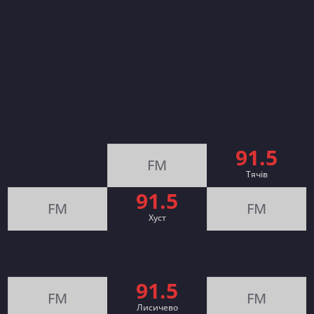
91.5
FM
Тячів
91.5
FM
FM
Хуст
91.5
FM
FM
Лисичево