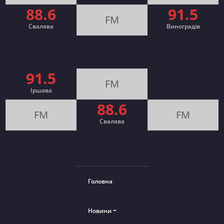
88.6
91.5
FM
Свалява
Виноградів
91.5
FM
Іршава
88.6
FM
FM
Cвалява
Головна
Новини