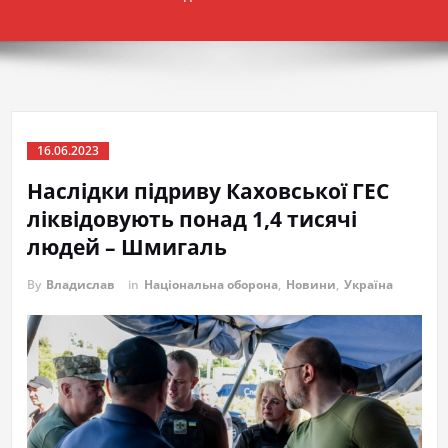
16.06.2023
Наслідки підриву Каховської ГЕС
ліквідовують понад 1,4 тисячі
людей – Шмигаль
By
Владислав
in
Національна оборона
,
Новини
,
Україна