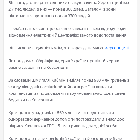
Він нагадав, що рятувальники евакуювали на Херсонщині вже
2,7 тис. людей, з них — понад 300 дітей. Загалом із зони
підтоплення врятовано понад 3700 людей.
Прем’єр наголосив, що основне завдання після відходу води —
відновлення електрики й централізованого водопостачання.
Він висловив вдячність усім, хто зараз допомагає
Херсонщині
.
Як повідомляв Укрінформ, уряд України провів 16 червня
виїзне засідання на Херсонщині.
За словами Шмигаля, Кабмін виділяє понад 980 млн гривень з
Фонду ліквідації наслідків збройної агресії на виплати
компенсацій за пошкоджені та зруйновані внаслідок повені
будинки на Херсонщині.
Крім цього, уряд виділяє 560 млн гривень для виплати
одноразової державної допомоги постраждалим внаслідок
підриву Каховської ГЕС – 5 тис. гривень для однієї особи.
Крім цього, з різних регіонів України на Херсонщину буде