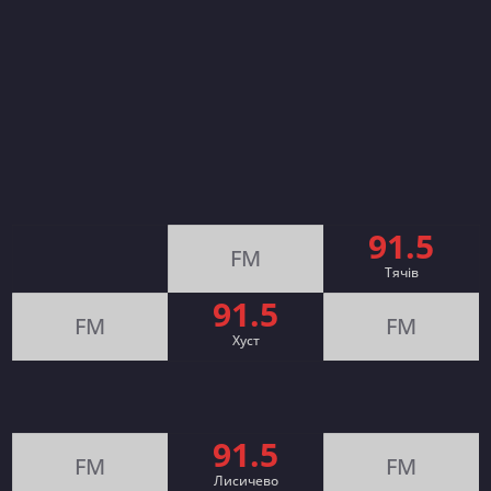
91.5
FM
Тячів
91.5
FM
FM
Хуст
91.5
FM
FM
Лисичево