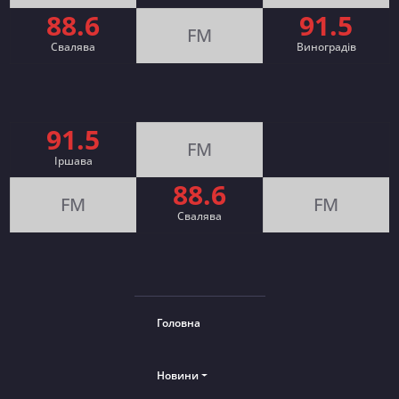
88.6
91.5
FM
Свалява
Виноградів
91.5
FM
Іршава
88.6
FM
FM
Cвалява
Головна
Новини