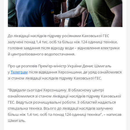
До ліквідації наслідків підриву росіянами Каховської ГЕС
залучені понад 1,4 тис. осіб та більш ніж 124 одиниці техніки,
головне завдання після відходу води – відновлення електрики
й централізованого водопостачання.
Про це розповів Прем’єр-міністр України Денис Шмигаль
у
Телеграм
після відвідання Херсонщини, де уряд ознайомився
зі станом ліквідації наслідків підриву Каховської ГЕС.
“Відвідали сьогодні Херсонщину. В обласному центрі
ознайомилися зі станом ліквідації наслідків підриву Каховської
ГЕС.️ Ведуться розчищувальні роботи. З областей надається
спеціальна техніка. Всього до ліквідації наслідків залучено
більш ніж 1,4 тис. осіб та понад 124 одиниці техніки”, – написав
Шмигаль.