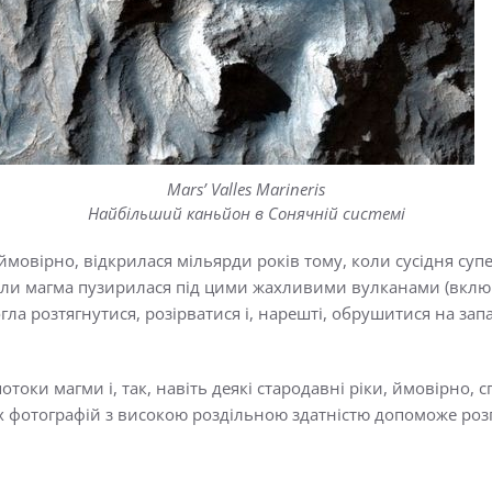
Mars’ Valles Marineris
Найбільший каньйон в Сонячній системі
мовірно, відкрилася мільярди років тому, коли сусідня супер
Коли магма пузирилася під цими жахливими вулканами (вк
гла розтягнутися, розірватися і, нарешті, обрушитися на зап
потоки магми і, так, навіть деякі стародавні ріки, ймовірно,
х фотографій з високою роздільною здатністю допоможе роз