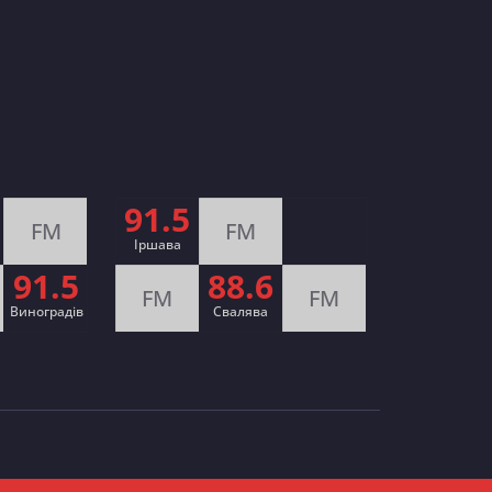
91.5
FM
FM
Іршава
91.5
88.6
FM
FM
Виноградів
Cвалява