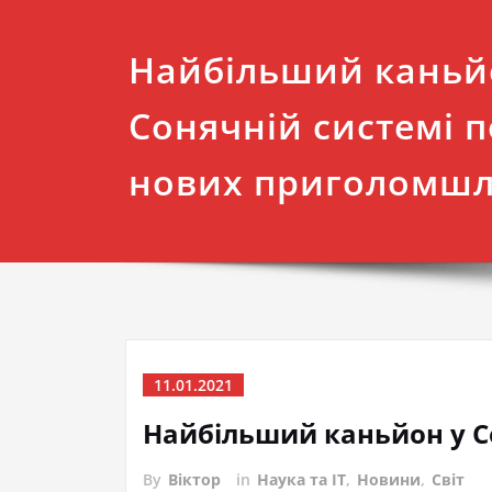
Найбільший каньй
Сонячній системі 
нових приголомшл
11.01.2021
Найбільший каньйон у С
By
Віктор
in
Наука та IT
,
Новини
,
Світ