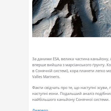
За даними ESA, велика частина каньйону, й
вперше вийшла з марсіанського ґрунту. 
в Сонячній системі), кора планети легко мо
Valles Marineris.
Факти свідчать про те, що наступні зсуви, 
наступні еони. Подальший аналіз подібни
найбільшого каньйону Сонячної системи.
Джерело.