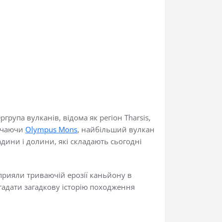
група вулканів, відома як регіон Tharsis,
лючаючи
Olympus Mons
, найбільший вулкан
адини і долини, які складають сьогодні
 сприяли триваючій ерозії каньйону в
гадати загадкову історію походження