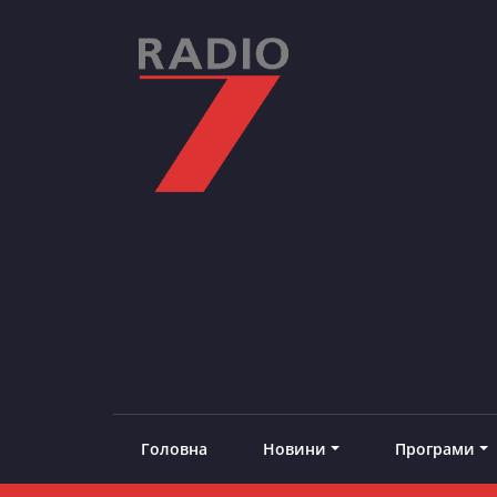
Skip
to
content
RADIO7
#добреналаштоване
Головна
Новини
Програми