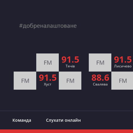
91.5
91.5
FM
FM
Тячів
Лисичево
91.5
88.6
FM
FM
FM
Хуст
Свалява
Команда
Слухати онлайн