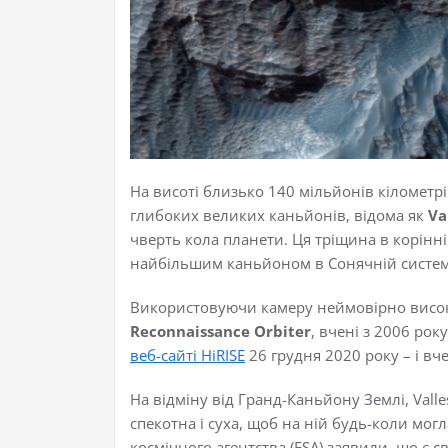
На висоті близько 140 мільйонів кілометр
глибоких великих каньйонів, відома як
Va
чверть кола планети. Ця тріщина в корінні
найбільшим каньйоном в Сонячній системі,
Використовуючи камеру неймовірно високо
Reconnaissance Orbiter
, вчені з 2006 ро
веб-сайті HiRISE
26 грудня 2020 року – і вч
На відміну від Гранд-Каньйону Землі, Vall
спекотна і суха, щоб на ній будь-коли мог
космічного агентства (ESA) заявили, що є 