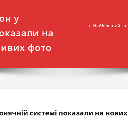
он у
Найбільший кан
показали на
ивих фото
онячній системі показали на нов