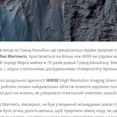
ів вище за Гранд-Каньйон ще грандіозніша прірва прорізає 
lles Marineris
, простягається на більш ніж 4000 км уздовж
й породі Марса майже в 10 разів довше Гранд-Каньйону Землі
 і, згідно з поточними дослідженнями Університету Арізони 
ї роздільної здатності
HiRISE
(High Resolution Imaging Scien
ку роблять знімки найдивніших об’єктів планети крупним план
ені досі не знають, як утворився гігантський комплекс каньй
es Marineris, ймовірно, не був утворений мільярдами років с
ла бути річка, досить велика, щоб прорізати земну кору, як 
свідчення того, що поточна вода могла поглибити деякі з кан