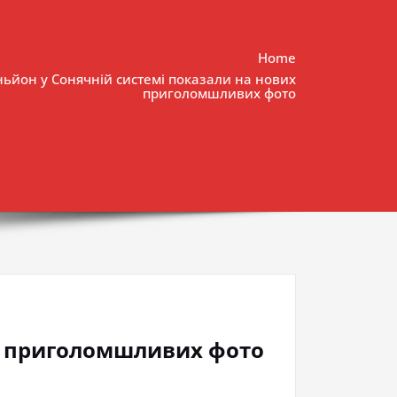
Home
ьйон у Сонячній системі показали на нових
приголомшливих фото
их приголомшливих фото