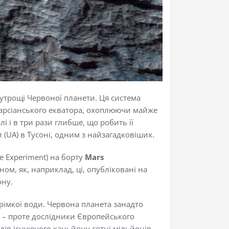
нутрощі Червоної планети. Ця система
 марсіанського екватора, охоплюючи майже
 і в три рази глибше, що робить її
(UA) в Тусоні, одним з найзагадковіших.
ce Experiment) на борту
Mars
ом, як, наприклад, ці, опубліковані на
ону.
трімкої води. Червона планета занадто
ця – проте дослідники Європейського
алів існуючого каньйону сотні мільйонів