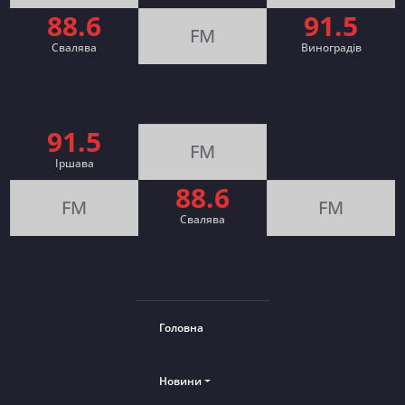
88.6
91.5
FM
Свалява
Виноградів
91.5
FM
Іршава
88.6
FM
FM
Cвалява
Головна
Новини