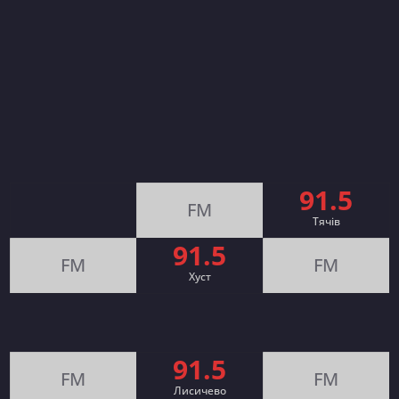
91.5
FM
Тячів
91.5
FM
FM
Хуст
91.5
FM
FM
Лисичево