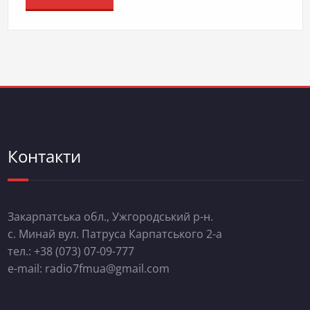
Контакти
Закарпатська обл., Ужгородський р-н.
с. Минай вул. Патруса Карпатського 2-а
тел.: +38 (073) 07-09-777
e-mail: radio7fmua@gmail.com