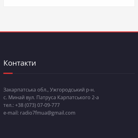
Контакти
Закарпатська обл., Ужгородський р-н.
с. Минай вул. Патруса Карпатського 2-а
тел.: +38 (073) 07-09-777
e-mail: radio7fmua@gmail.com