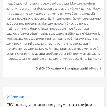
недобудовної чотириповерхової споруди, Максим помітив
жіночу постать, яка збиралася ось-ось стрибнути донизу. Часу
на роздуми не залишалося: за мить він уже був на сходовій
клітині верхнього поверху. Далі підніматися йому категорично
заборонила потерпіла. Максим не розгубився, а почав
підбирати потрібних слів для перемовин і це йому таки
вдалося: “самогубця” навіть дозволила підійти до неї ближче. І,
коли здавалося, що вмовляння жінки не робити дурниць, таки
дали позитивний результат, вона раптом повернулася й
почала прямувати до краю. Рятувальник зреагував миттєво й
встиг її схопити, не давши зробити останній крок у смертельну
прірву… Далі потерпілою опікувалися ужгородські поліцейські.
У ДСНС України у Закарпатській області
Previous:
СБУ розслідує зникнення документа з грифом