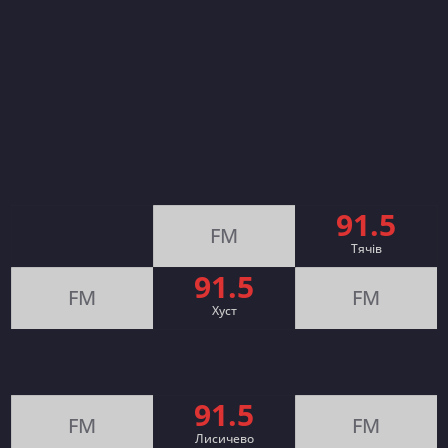
91.5
FM
Тячів
91.5
FM
FM
Хуст
91.5
FM
FM
Лисичево