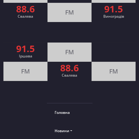
88.6
91.5
FM
Свалява
Виноградів
91.5
FM
Іршава
88.6
FM
FM
Cвалява
Головна
Новини