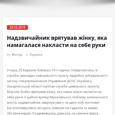
26.03.2019
Надзвичайник врятував жінку, яка
намагалася накласти на себе руки
By
Віктор
in
Україна
Учора, 25 березня, близько 19-ї години, повертаючись зі
служби, викладач навчального пункту Аварійно-рятувального
загону спецпризначення Управління ДСНС України у
Закарпатській області капітан служби цивільного захисту
Максим Бойко врятував жінку, яка намагалася накласти на
себе руки. У районі вулиці Мукачівської, поблизу залізничного
моста, надзвичайник звернув увагу на двох осіб житлової
багатоповерхівки, які щось знімали на гаджети та жваво
обговорювали. Роздивившись довкола, на самому верху