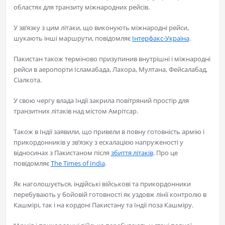
областях для транзиту міжнародних рейсів.
У зв’язку з цим літаки, що виконують міжнародні рейси,
шукають інші маршрути, повідомляє
Інтерфакс-Україна
.
Пакистан також терміново призупинив внутрішні і міжнародні
рейси в аеропорти Ісламабада, Лахора, Мултана, Фейсалабад,
Сіалкота.
У свою чергу влада Індії закрила повітряний простір для
транзитних літаків над містом Амрітсар.
Також в Індії заявили, що привели в повну готовність армію і
прикордонників у зв’язку з ескалацією напруженості у
відносинах з Пакистаном після
збиття літаків
. Про це
повідомляє
The Times of India
.
Як наголошується, індійські військові та прикордонники
перебувають у бойовій готовності як уздовж лінії контролю в
Кашмірі, так і на кордоні Пакистану та Індії поза Кашміру.