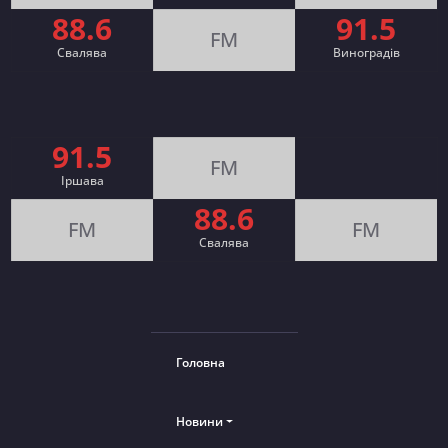
88.6
91.5
FM
Свалява
Виноградів
91.5
FM
Іршава
88.6
FM
FM
Cвалява
Головна
Новини