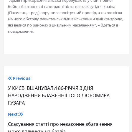
“Армія і прикордонні війська перебувають у стані повної
бойової готовності на кордоні після того, як сусідня країна
(Пакистан, – ред.) порушила повітряний простір, а також після
нічного обстрілу пакистанськими військовими лінії контролю,
які велися по районах з цивільним населенням”, – йдеться в
повідомленні.
Previous:
У КИЄВІ ВШАНУВАЛИ 86-РІЧЧЯ З ДНЯ
НАРОДЖЕННЯ БЛАЖЕННІШОГО ЛЮБОМИРА
ГУЗАРА
Next:
Скасування статті про незаконне збагачення
може вплинути на безвіз