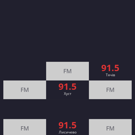
91.5
FM
Тячів
91.5
FM
FM
Хуст
91.5
FM
FM
Лисичево