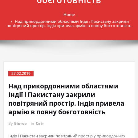
Home
Над прикордонними областями Індії і Пакистану закрили
повітряний простір. Індія привела армію в повну боєготовність
27.02.2019
Над прикордонними областями
Індії і Пакистану закрили
повітряний простір. Індія привела
армію в повну боєготовність
By
Віктор
in
Світ
Індія і Пакистан закрили повітряний простір у прикордонних