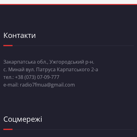
Контакти
Закарпатська обл., Ужгородський р-н.
с. Минай вул. Патруса Карпатського 2-а
тел.: +38 (073) 07-09-777
e-mail: radio7fmua@gmail.com
Соцмережі