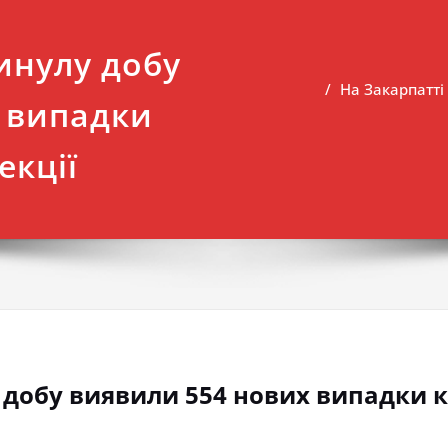
инулу добу
На Закарпатті
 випадки
екції
 добу виявили 554 нових випадки к