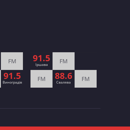
91.5
FM
FM
Іршава
91.5
88.6
FM
FM
Виноградів
Cвалява