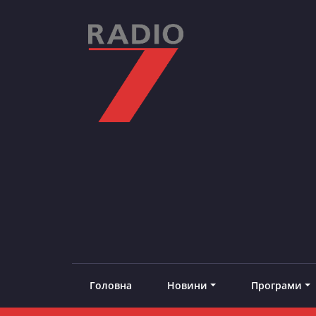
Skip
to
content
RADIO7
#добреналаштоване
Головна
Новини
Програми