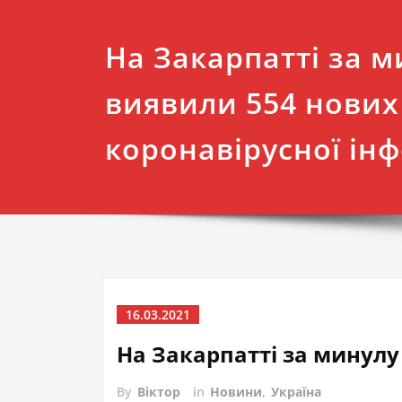
На Закарпатті за м
виявили 554 нових
коронавірусної інф
16.03.2021
На Закарпатті за минулу
By
Віктор
in
Новини
,
Україна