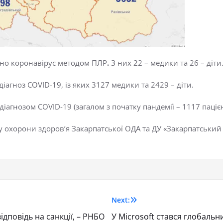
жено коронавірус методом ПЛР
.
З них 22 – медики та 26 – діти
іагноз COVID-19, із яких 3127 медики та 2429 – діти.
іагнозом COVID-19 (загалом з початку пандемії – 1117 пацієн
у охорони здоров’я Закарпатської ОДА та ДУ «Закарпатськ
Next:
відповідь на санкції, – РНБО
У Microsoft стався глобальн