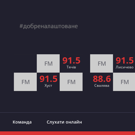
91.5
91.5
FM
FM
Тячів
Лисичево
91.5
88.6
FM
FM
FM
Хуст
Свалява
Команда
Слухати онлайн