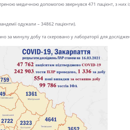
треною медичною допомогою звернувся 471 пацієнт, з них із
пандемії одужали – 34862 пацієнти).
рано за минулу добу та скеровано у лабораторії для дослідж