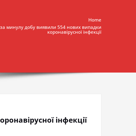
Home
 за минулу добу виявили 554 нових випадки
коронавірусної інфекції
оронавірусної інфекції