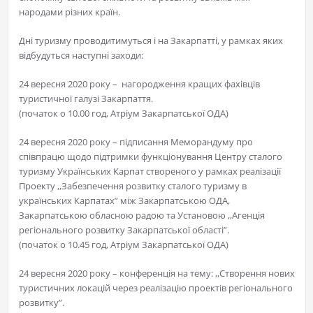
народами різних країн.
Дні туризму проводитимуться і на Закарпатті, у рамках яких
відбудуться наступні заходи:
24 вересня 2020 року – нагородження кращих фахівців
туристичної галузі Закарпаття.
(початок о 10.00 год, Атріум Закарпатської ОДА)
24 вересня 2020 року – підписання Меморандуму про
співпрацю щодо підтримки функціонування Центру сталого
туризму Українських Карпат створеного у рамках реалізації
Проекту ,,Забезпечення розвитку сталого туризму в
українських Карпатах” між Закарпатською ОДА,
Закарпатською обласною радою та Установою ,,Агенція
регіонального розвитку Закарпатської області”.
(початок о 10.45 год, Атріум Закарпатської ОДА)
24 вересня 2020 року – конференція на тему: ,,Створення нових
туристичних локацій через реалізацію проектів регіонального
розвитку”.