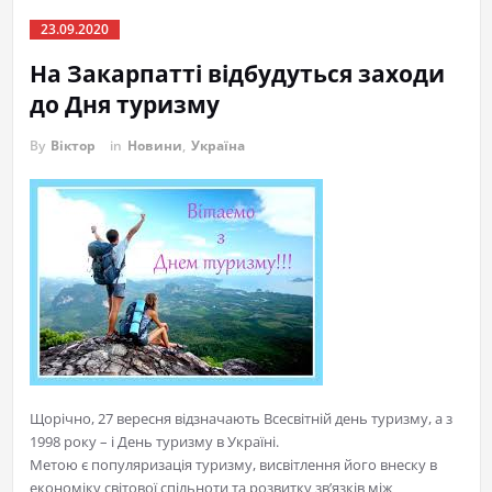
23.09.2020
На Закарпатті відбудуться заходи
до Дня туризму
By
Віктор
in
Новини
,
Україна
Щорічно, 27 вересня відзначають Всесвітній день туризму, а з
1998 року – і День туризму в Україні.
Метою є популяризація туризму, висвітлення його внеску в
економіку світової спільноти та розвитку зв’язків між