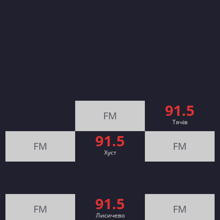
91.5
FM
Тячів
91.5
FM
FM
Хуст
91.5
FM
FM
Лисичево