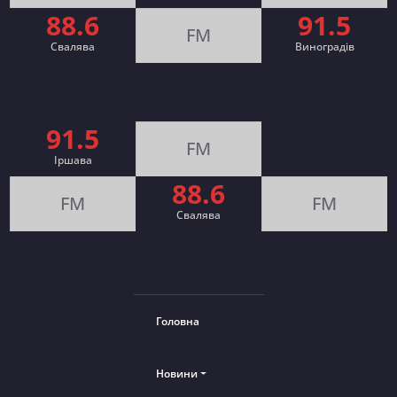
88.6
91.5
FM
Свалява
Виноградів
91.5
FM
Іршава
88.6
FM
FM
Cвалява
Головна
Новини