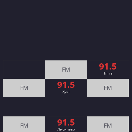
91.5
FM
Тячів
91.5
FM
FM
Хуст
91.5
FM
FM
Лисичево