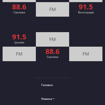
88.6
91.5
FM
Свалява
Виноградів
91.5
FM
Іршава
88.6
FM
FM
Cвалява
Головна
Новини