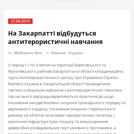
27.06.2019
На Закарпатті відбудуться
антитерористичні навчання
By
Makhanets Alex
in
Новини
,
Україна
У період з 1 по 3 липня на території Берегівського та
Мукачівського районів Закарпатської області координаційна
група Антитерористичного центру при Управлінні Служби
безпеки України в Закарпатській області проводитиме
тактико-спеціальне навчання з антитерористичної тематики,
під час якого відпрацьовуватимуться практичні дії щодо
посилення заходів безпеки, охорони громадського порядку та
державного кордону, посилення охорони і перепускного
режиму на об’єктах можливих терористичних посягань і
критичної інфраструктури, пошуку та знешкодження
диверсійно-розвідувальних груп умовного противника, а