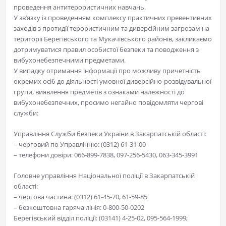
проведення антитерористичних навчань.
У зв’язку із проведенням комплексу практичних превентивних
заходів з протидії терористичним та диверсійним загрозам на
території Берегівського та Мукачівського районів, закликаємо
дотримуватися правил особистої безпеки та поводження з
вибухонебезпечними предметами.
У випадку отримання інформації про можливу причетність
окремих осіб до діяльності умовної диверсійно-розвідувальної
групи, виявлення предметів з ознаками належності до
вибухонебезпечних, просимо негайно повідомляти чергові
служби:
Управління Служби безпеки України в Закарпатській області:
– черговий по Управлінню: (0312) 61-31-00
– телефони довіри: 066-899-7838, 097-256-5430, 063-345-3991
Головне управління Національної поліції в Закарпатській
області:
– чергова частина: (0312) 61-45-70, 61-59-85
– безкоштовна гаряча лінія: 0-800-50-0202
Берегівський відділ поліції: (03141) 4-25-02, 095-564-1999;