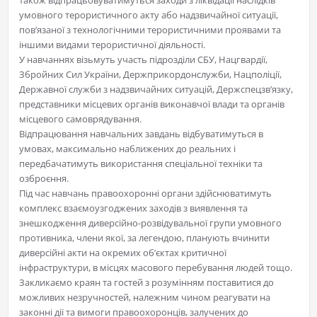
також відпрацьовуватимуться заходи з ліквідації наслідків
умовного терористичного акту або надзвичайної ситуації,
пов’язаної з технологічними терористичними проявами та
іншими видами терористичної діяльності.
У навчаннях візьмуть участь підрозділи СБУ, Нацгвардії,
Збройних Сил України, Держприкордонслужби, Нацполіції,
Державної служби з надзвичайних ситуацій, Держспецзв’язку,
представники місцевих органів виконавчої влади та органів
місцевого самоврядування.
Відпрацювання навчальних завдань відбуватимуться в
умовах, максимально наближених до реальних і
передбачатимуть використання спеціальної техніки та
озброєння.
Під час навчань правоохоронні органи здійснюватимуть
комплекс взаємоузгоджених заходів з виявлення та
знешкодження диверсійно-розвідувальної групи умовного
противника, члени якої, за легендою, планують вчинити
диверсійні акти на окремих об’єктах критичної
інфраструктури, в місцях масового перебування людей тощо.
Закликаємо краян та гостей з розумінням поставитися до
можливих незручностей, належним чином реагувати на
законні дії та вимоги правоохоронців, залучених до