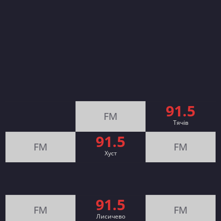
91.5
FM
Тячів
91.5
FM
FM
Хуст
91.5
FM
FM
Лисичево