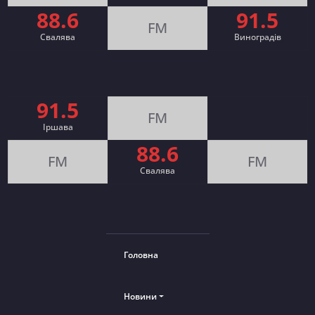
88.6
91.5
FM
Свалява
Виноградів
91.5
FM
Іршава
88.6
FM
FM
Cвалява
Головна
Новини