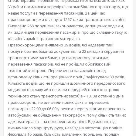
спецоперацію “Перевізник”, в рамках якої на всіх автошляхах
України посилилася перевірка автомобільного транспорту, що
надає послуги з перевезення пасажирів. За цей час
правоохоронцями оглянуто 1257 таких транспортних засобів.
Виявлено 268 порушень законодавства, допущених водіями,
які задіяні для перевезення пасажирів, про що складено таку ж
кількість адміністративних матеріалів.
Правоохоронцями виявлено 39 водіїв, які надавали такі
послуги без необхідних документів, та 22 випадки керування
транспортними засобами, що використовуються для
перевезення пасажирів, які не пройшли обов’язковий
технічний контроль. Перевезення пасажирів понад
встановлену кількість працівники поліції зафіксували 30 разів.
Кількість водіїв, що не пройшли щозмінного передрейсового
медичного огляду або не мали передрейсового контролю
технічного стану транспортних засобів – 13. За останні 5 днів
правоохоронці не виявляли нових фактів перевезень
пасажирів з 22.00 до 06.00 у режимі нерегулярних перевезень
автобусами, не обладнаним тахографом, тому кількість таких
адмінматеріалів – на попередньому рівні. Відхилення від
визначеного маршруту руху, незаїзд на автостанцію поліція
фіксувала 16 разів. Кількість виявлених порушень порядку