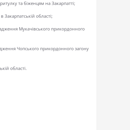
итулку та біженцям на Закарпатті;
 в Закарпатській області;
овадження Мукачівського прикордонного
вадження Чопського прикордонного загону
кій області.