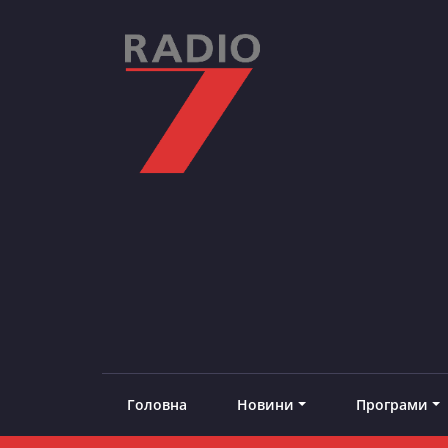
Skip
to
content
RADIO7
#добреналаштоване
Головна
Новини
Програми