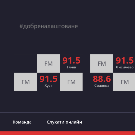
91.5
91.5
FM
FM
Тячів
Лисичево
91.5
88.6
FM
FM
FM
Хуст
Свалява
Команда
Слухати онлайн