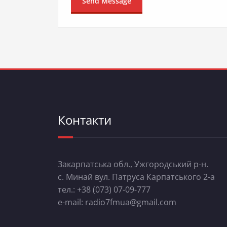
Контакти
Закарпатська обл., Ужгородський р-н.
с. Минай вул. Патруса Карпатського 2-а
тел.: +38 (073) 07-09-777
e-mail: radio7fmua@gmail.com