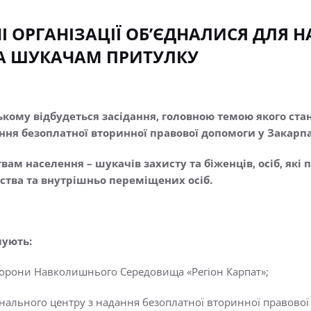
НІ ОРГАНІЗАЦІЇ ОБ’ЄДНАЛИСЯ ДЛЯ
А ШУКАЧАМ ПРИТУЛКУ
ському відбудеться засідання, головною темою якого ст
ння безоплатної вторинної правової допомоги у Закарпа
ам населення – шукачів захисту та біженців, осіб, які 
нства та внутрішньо переміщених осіб.
мують:
орони Навколишнього Середовища «Регіон Карпат»;
нального центру з надання безоплатної вторинної правової