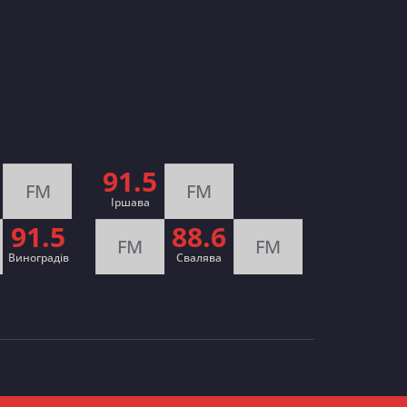
91.5
FM
FM
Іршава
91.5
88.6
FM
FM
Виноградів
Cвалява