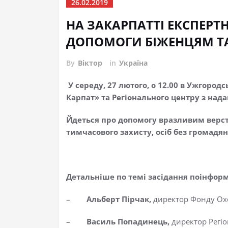
26.02.2019
НА ЗАКАРПАТТІ ЕКСПЕРТ
ДОПОМОГИ БІЖЕНЦЯМ Т
By
Віктор
in
Україна
У середу, 27 лютого, о 12.00 в Ужгород
Карпат» та Регіонального центру з нада
Йдеться про допомогу вразливим верств
тимчасового захисту, осіб без громадя
Детальніше по темі засідання поінфор
–
Альберт Пірчак,
директор Фонду Ох
–
Василь Попадинець,
директор Регіо