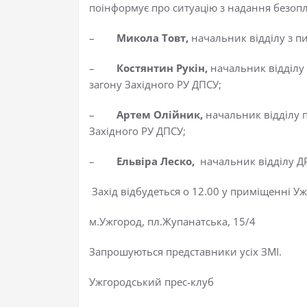
поінформує про ситуацію з надання безопл
–
Микола Товт,
начальник відділу з пи
–
Костянтин Рукін,
начальник відділу
загону Західного РУ ДПСУ;
–
Артем Олійник,
начальник відділу 
Західного РУ ДПСУ;
–
Ельвіра Леско,
начальник відділу ДР
Захід відбудеться о 12.00 у приміщенні Уж
м.Ужгород, пл.Жупанатська, 15/4
Запрошуються представники усіх ЗМІ.
Ужгородський прес-клуб