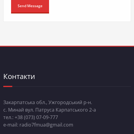
Контакти
Закарпатська обл., Ужгородський р-н.
с. Минай вул. Патруса Карпатського 2-а
тел.: +38 (073) 07-09-777
e-mail: radio7fmua@gmail.com