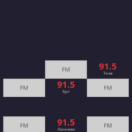
91.5
FM
Тячів
91.5
FM
FM
Хуст
91.5
FM
FM
Лисичево