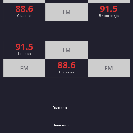
88.6
91.5
FM
Свалява
Виноградів
91.5
FM
Іршава
88.6
FM
FM
Cвалява
Головна
Новини