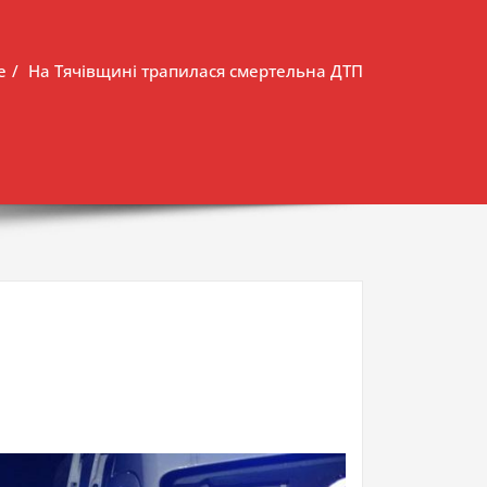
e
На Тячівщині трапилася смертельна ДТП