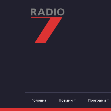
Skip
to
content
RADIO7
#добреналаштоване
Головна
Новини
Програми