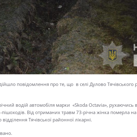
 надійшло повідомлення про те, що в селі Дулово Тячівськог
річний водій автомобіля марки «Skoda Octavia», рухаючись в
-пішоходів. Від отриманих травм 73-річна жінка померла на м
 відділення Тячівської районної лікарні.
овано.