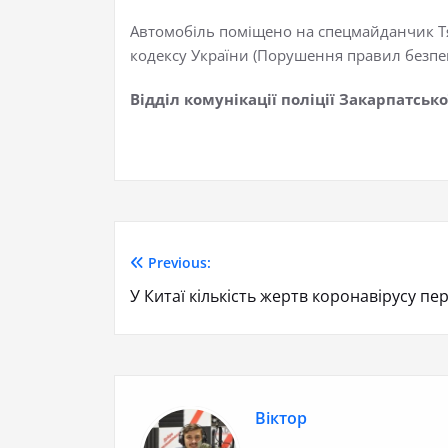
Автомобіль поміщено на спецмайданчик Тячі
кодексу України (Порушення правил безпек
Відділ комунікації поліції Закарпатсько
Previous:
У Китаї кількість жертв коронавірусу пе
Віктор