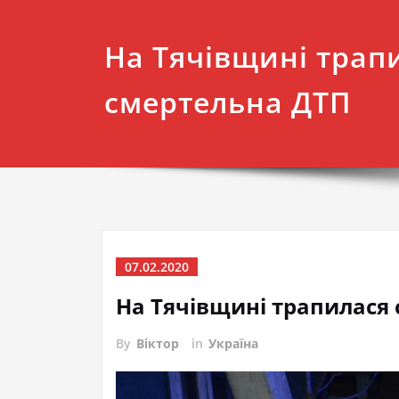
На Тячівщині трап
смертельна ДТП
07.02.2020
На Тячівщині трапилася
By
Віктор
in
Україна