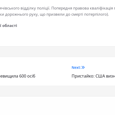
вського відділку поліції. Попередня правова кваліфікація п
и дорожнього руху, що призвели до смерті потерпілого).
ї області
Next:
ревищила 600 осіб
Пристайко: США визн