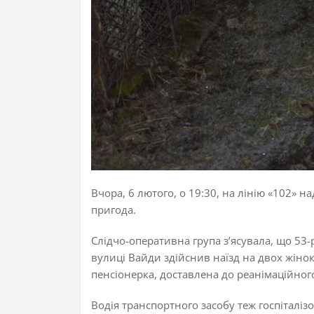
Вчора, 6 лютого, о 19:30, на лінію «102»
пригода.
Слідчо-оперативна група з’ясувала, що 53-
вулиці Вайди здійснив наїзд на двох жінок
пенсіонерка, доставлена до реанімаційного
Водія транспортного засобу теж госпіталіз