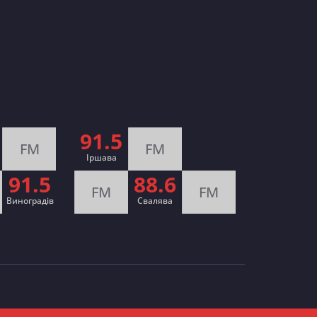
91.5
FM
FM
Іршава
91.5
88.6
FM
FM
Виноградів
Cвалява