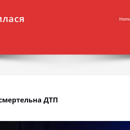
илася
Hom
 смертельна ДТП