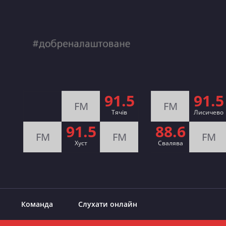
91.5
91.5
FM
FM
Тячів
Лисичево
91.5
88.6
FM
FM
FM
Хуст
Свалява
Команда
Слухати онлайн