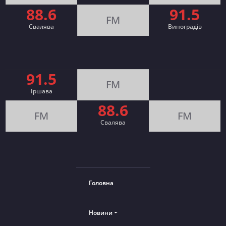
88.6
91.5
FM
Свалява
Виноградів
91.5
FM
Іршава
88.6
FM
FM
Cвалява
Головна
Новини