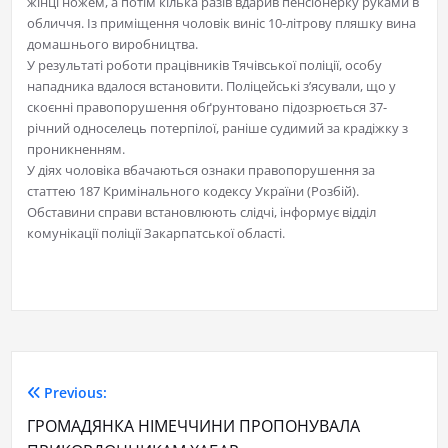
жінці ножем, а потім кілька разів вдарив пенсіонерку руками в
обличчя. Із приміщення чоловік виніс 10-літрову пляшку вина
домашнього виробництва.
У результаті роботи працівників Тячівської поліції, особу
нападника вдалося встановити. Поліцейські з’ясували, що у
скоєнні правопорушення обґрунтовано підозрюється 37-
річний односелець потерпілої, раніше судимий за крадіжку з
проникненням.
У діях чоловіка вбачаються ознаки правопорушення за
статтею 187 Кримінального кодексу України (Розбій).
Обставини справи встановлюють слідчі, інформує відділ
комунікації поліції Закарпатської області.
Previous:
ГРОМАДЯНКА НІМЕЧЧИНИ ПРОПОНУВАЛА