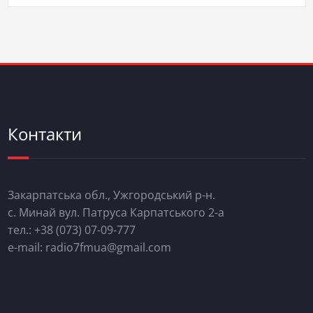
Контакти
Закарпатська обл., Ужгородський р-н.
с. Минай вул. Патруса Карпатського 2-а
тел.: +38 (073) 07-09-777
e-mail: radio7fmua@gmail.com