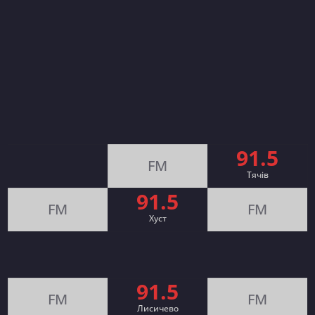
91.5
FM
Тячів
91.5
FM
FM
Хуст
91.5
FM
FM
Лисичево