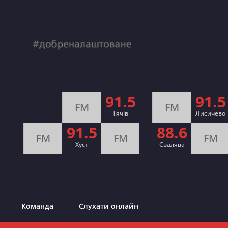
91.5
91.5
FM
FM
Тячів
Лисичево
91.5
88.6
FM
FM
FM
Хуст
Свалява
Команда
Слухати онлайн