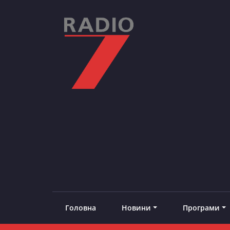
Skip
to
content
RADIO7
#добреналаштоване
Головна
Новини
Програми