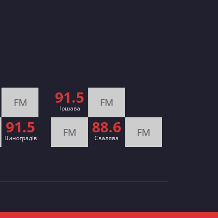
91.5
FM
FM
Іршава
91.5
88.6
FM
FM
Виноградів
Cвалява