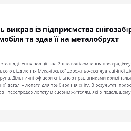
 викрав із підприємства снігозабі
обіля та здав її на металобрухт
го відділення поліції надійшло повідомлення про крадіжку 
вського відділення Мукачівської дорожньо-експлуатаційної д
рупа. Дільничні офіцери спільно з працівниками кримінальної
ої деталі – лопати для прибирання снігу. В результаті прав
 і перепродав лопату місцевим жителям, які в подальшому з
.