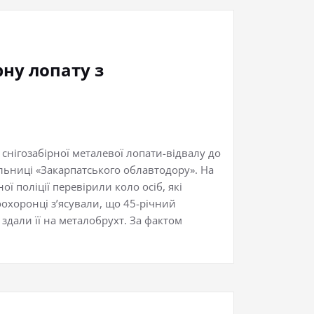
рну лопату з
снігозабірної металевої лопати-відвалу до
ільниці «Закарпатського облавтодору». На
 поліції перевірили коло осіб, які
оохоронці з’ясували, що 45-річний
дали її на металобрухт. За фактом