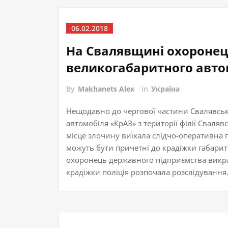
06.02.2018
На Свалявщині охоронець
великогабаритного автом
By
Makhanets Alex
in
Україна
Нещодавно до чергової частини Свалявсько
автомобіля «КрАЗ» з території філії Сваля
місце злочину виїхала слідчо-оперативна г
можуть бути причетні до крадіжки габаритн
охоронець державного підприємства викрав
крадіжки поліція розпочала розслідування