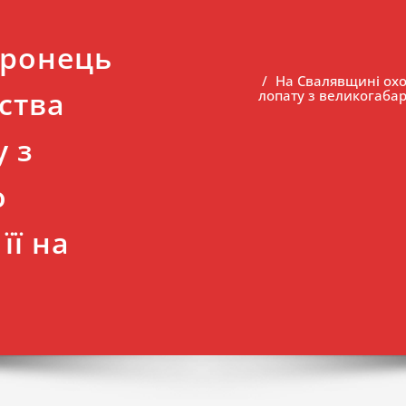
оронець
На Свалявщині охо
ства
лопату з великогабар
у з
о
її на