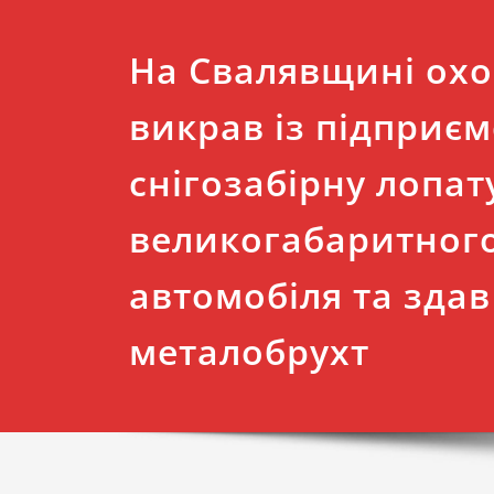
На Свалявщині ох
викрав із підприєм
снігозабірну лопат
великогабаритног
автомобіля та здав 
металобрухт