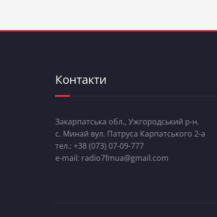
Контакти
Закарпатська обл., Ужгородський р-н.
с. Минай вул. Патруса Карпатського 2-а
тел.: +38 (073) 07-09-777
e-mail: radio7fmua@gmail.com