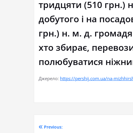
тридцяти (510 грн.) 
добутого і на посадов
грн.) н. м. д. грома
хто збирає, перевози
полюбуватися ніжним
Джерело:
https://pershij.com.ua/na-mizhhirs
Previous: