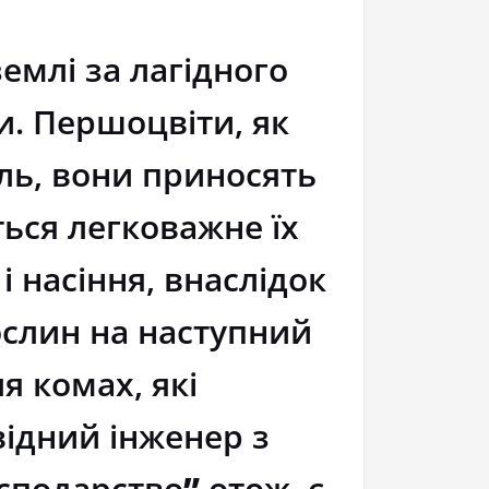
землі за лагідного
и. Першоцвіти, як
аль, вони приносять
ється легковажне їх
 насіння, внаслідок
ослин на наступний
я комах, які
відний інженер з
осподарство
”
отож, є