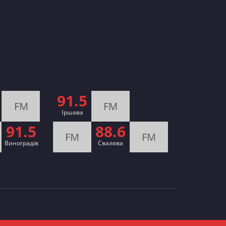
91.5
FM
FM
Іршава
91.5
88.6
FM
FM
Виноградів
Cвалява