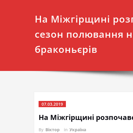
На Міжгірщині роз
сезон полювання н
браконьєрів
07.03.2019
На Міжгірщині розпочавс
By
Віктор
in
Україна