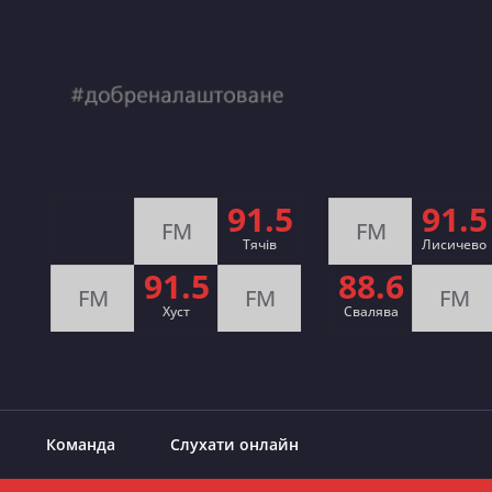
91.5
91.5
FM
FM
Тячів
Лисичево
91.5
88.6
FM
FM
FM
Хуст
Свалява
Команда
Слухати онлайн