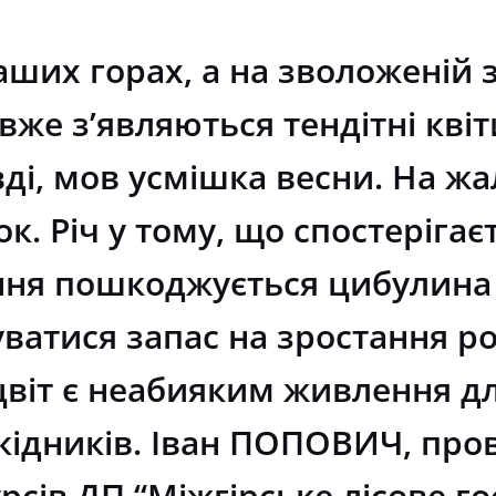
 наших горах, а на зволоженій 
же з’являються тендітні квіт
вді, мов усмішка весни. На ж
ток. Річ у тому, що спостеріга
ня пошкоджується цибулина і
ватися запас на зростання р
цвіт є неабияким живлення дл
кідників. Іван ПОПОВИЧ, про
рсів ДП “Міжгірське лісове г