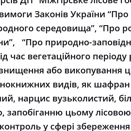
 вимоги Законів України “Про
дного середовища”, “Про ро
ни”, “Про природно-заповідн
д час вегетаційного періоду
 знищення або викопування ц
онокнижних видів, як шафран
ий, нарцис вузьколистий, біл
ло, запобіганню цьому лісов
контроль у сфері збереження 