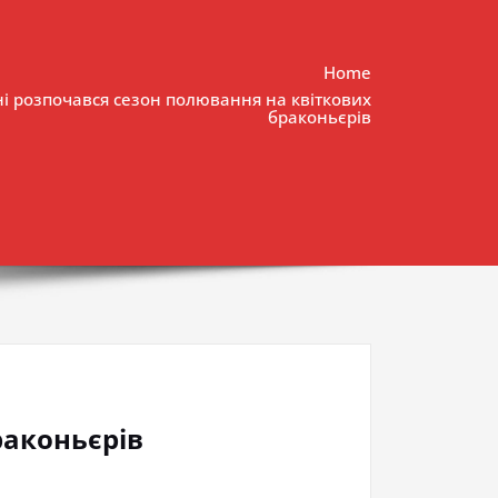
Home
і розпочався сезон полювання на квіткових
браконьєрів
раконьєрів