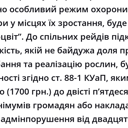
но особливий режим охорони 
и у місцях їх зростання, буд
цвіт”. До спільних рейдів пі
кість, якій не байдужа доля 
ння та реалізацію рослин, б
ості згідно ст. 88-1 КУаП, я
 (1700 грн.) до двісті п’ятдеся
імумів громадян або наклада
 адмінпорушення від двадцяти