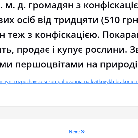
н. м. д. громадян з конфіскац
их осіб від тридцяти (510 грн
дян теж з конфіскацією. Покар
ть, продає і купує рослини. З
и першоцвітами на природі,
hchyni-rozpochavsia-sezon-poliuvannia-na-kvitkovykh-brakonieri
Next: