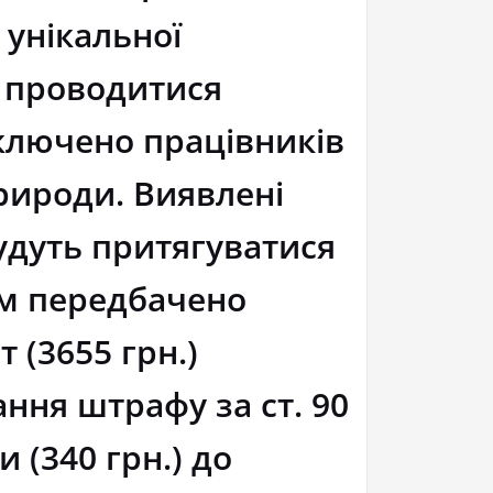
унікальної
е проводитися
дключено працівників
природи. Виявлені
удуть притягуватися
ким передбачено
т (3655 грн.)
ння штрафу за ст. 90
 (340 грн.) до