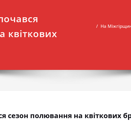
почався
На Міжгірщин
а квіткових
я сезон полювання на квіткових б