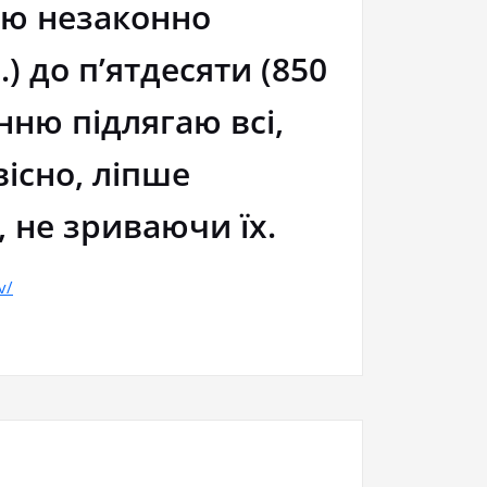
ією незаконно
.) до п’ятдесяти (850
анню підлягаю всі,
вісно, ліпше
 не зриваючи їх.
v/