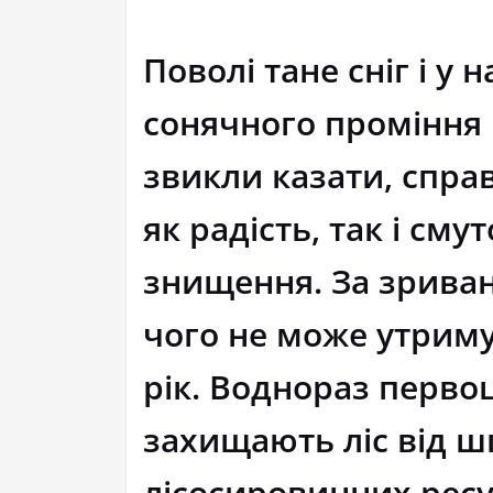
Поволі тане сніг і у
сонячного проміння в
звикли казати, спра
як радість, так і сму
знищення. За зриван
чого не може утриму
рік. Воднораз перво
захищають ліс від ш
лісосировинних ресу