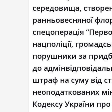
середовища, створе
ранньовесняної флор
спецоперація “Перво
нацполіції, громадсь
порушники за придба
до адмінвідповідальн
штраф на суму від сто
неоподаткованих мін
Кодексу України про