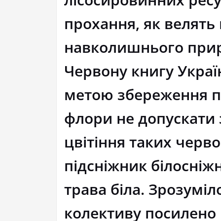
прохання, як велять
навколишнього приро
Червону книгу Украї
метою збереження пі
флори не допускати
цвітіння таких черв
підсніжник білосніжн
трава біла. Зрозумі
колективу посилено 