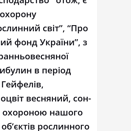
 охорону
слинний світ”, “Про
ий фонд України”, з
 ранньовесняної
ибулин в період
 Гейфелів,
оцвіт весняний, сон-
ою охороною нашого
об’єктів рослинного