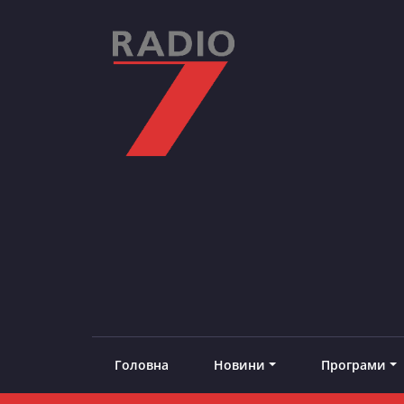
Skip
to
content
RADIO7
#добреналаштоване
Головна
Новини
Програми