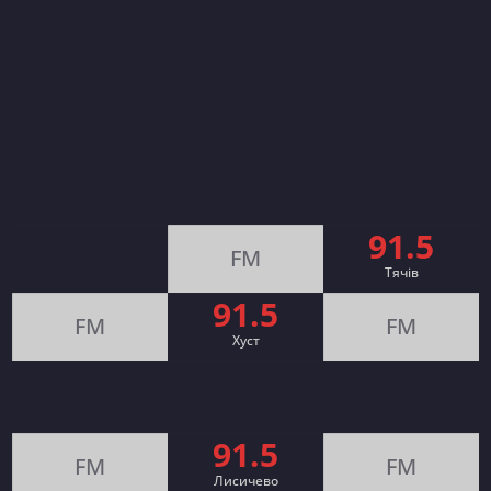
91.5
FM
Тячів
91.5
FM
FM
Хуст
91.5
FM
FM
Лисичево