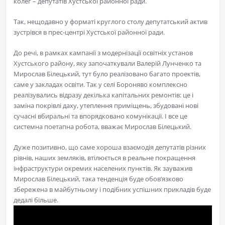
колег – депутатів Хустської районної ради.
Так, нещодавно у форматі круглого столу депутатський актив
зустрівся в прес-центрі Хустської районної ради.
До речі, в рамках кампанії з модернізації освітніх установ
Хустського району, яку започаткували Валерій Лунченко та
Мирослав Білецький, тут було реалізовано багато проектів,
саме у закладах освіти. Так у селі Бороняво комплексно
реалізувались відразу декілька капітальних ремонтів: це і
заміна покрівлі даху, утеплення приміщень, збудовані нові
сучасні вбиральні та впорядковано комунікації. І все це
системна поетапна робота, вважає Мирослав Білецький.
Дуже позитивно, що саме хороша взаємодія депутатів різних
рівнів, наших земляків, втілюється в реальне покращення
інфраструктури окремих населених пунктів. Як зауважив
Мирослав Білецький, така тенденція буде обов’язково
збережена в майбутньому і подібних успішних прикладів буде
дедалі більше.