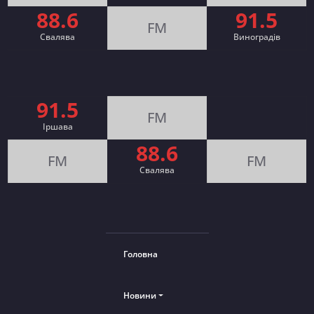
88.6
91.5
FM
Свалява
Виноградів
91.5
FM
Іршава
88.6
FM
FM
Cвалява
Головна
Новини