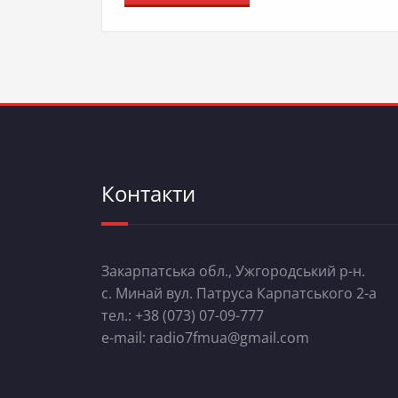
Контакти
Закарпатська обл., Ужгородський р-н.
с. Минай вул. Патруса Карпатського 2-а
тел.: +38 (073) 07-09-777
e-mail: radio7fmua@gmail.com