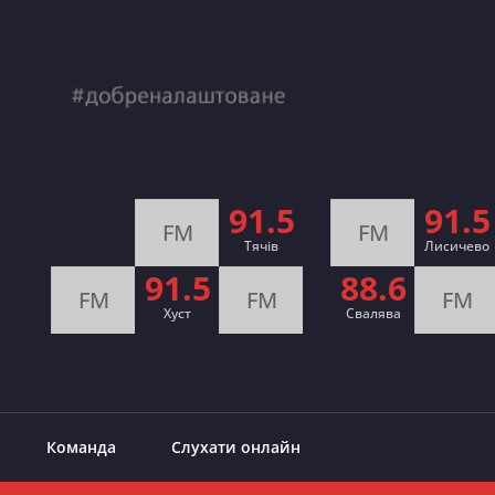
91.5
91.5
FM
FM
Тячів
Лисичево
91.5
88.6
FM
FM
FM
Хуст
Свалява
Команда
Слухати онлайн