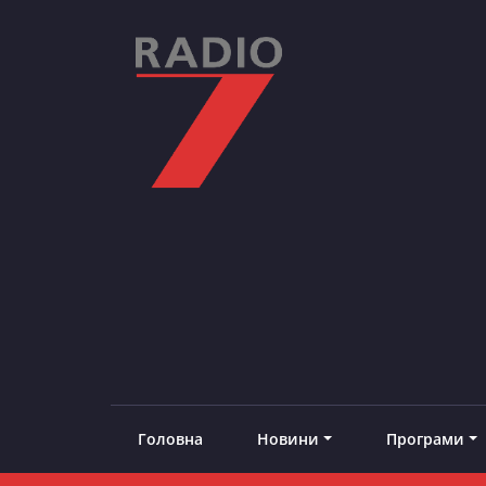
Skip
to
content
RADIO7
#добреналаштоване
Головна
Новини
Програми