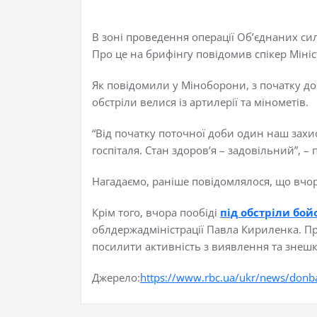
В зоні проведення операції Об’єднаних си
Про це на брифінгу повідомив спікер Міні
Як повідомили у Міноборони, з початку до
обстріли велися із артилерії та мінометів.
“Від початку поточної доби один наш захи
госпіталя. Стан здоров’я – задовільний”, –
Нагадаємо, раніше повідомлялося, що вчор
Крім того, вчора пообіді
під обстріли бой
облдержадміністрації Павла Кириленка. П
посилити активність з виявлення та знеш
Джерело:
https://www.rbc.ua/ukr/news/donba