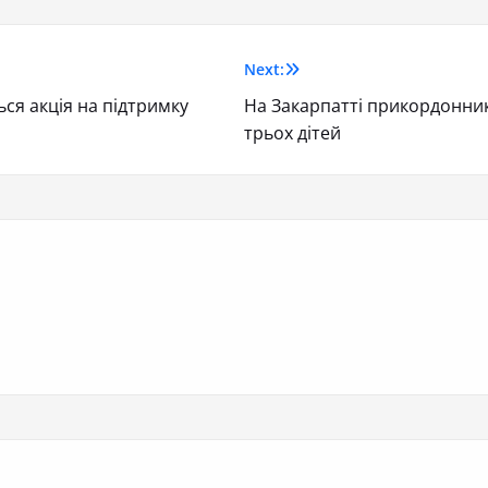
Next:
ься акція на підтримку
На Закарпатті прикордонни
трьох дітей