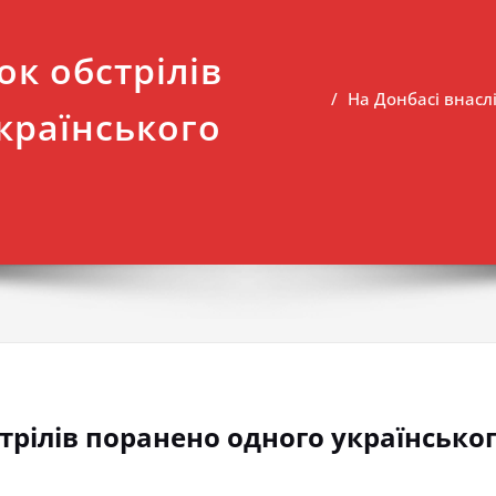
ок обстрілів
На Донбасі внасл
країнського
трілів поранено одного українсько