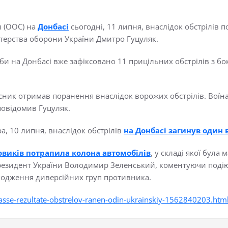
л (ООС) на
Донбасі
сьогодні, 11 липня, внаслідок обстрілів 
стерства оборони України Дмитро Гуцуляк.
би на Донбасі вже зафіксовано 11 прицільних обстрілів з бо
сник отримав поранення внаслідок ворожих обстрілів. Воїн
 повідомив Гуцуляк.
а, 10 липня, внаслідок обстрілів
на Донбасі загинув один 
овиків потрапила колона автомобілів
, у складі якої була
резидент України Володимир Зеленський, коментуючи подію
кодження диверсійних груп противника.
sse-rezultate-obstrelov-ranen-odin-ukrainskiy-1562840203.htm