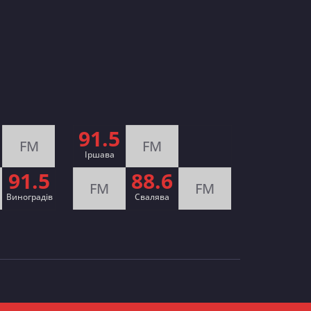
91.5
FM
FM
Іршава
91.5
88.6
FM
FM
Виноградів
Cвалява