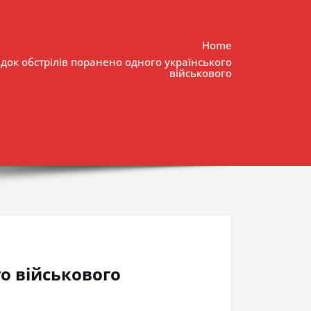
Home
ідок обстрілів поранено одного українського
військового
го військового