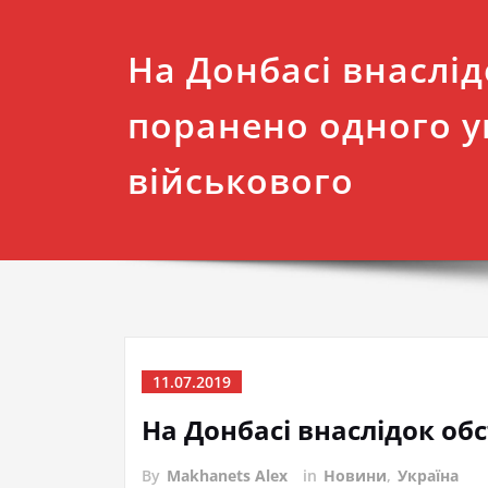
На Донбасі внаслід
поранено одного у
військового
11.07.2019
На Донбасі внаслідок обс
By
Makhanets Alex
in
Новини
,
Україна