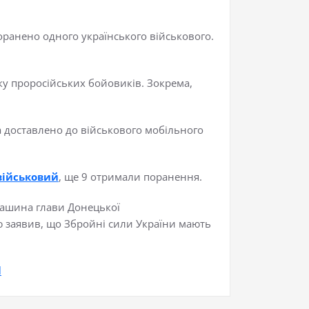
поранено одного українського військового.
ку проросійських бойовиків. Зокрема,
а доставлено до військового мобільного
військовий
, ще 9 отримали поранення.
 машина глави Донецької
 заявив, що Збройні сили України мають
l