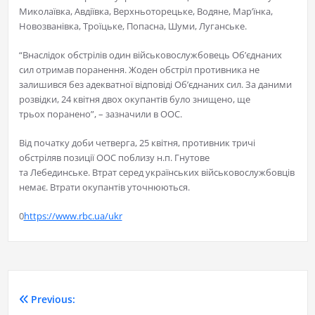
Миколаївка, Авдіївка, Верхньоторецьке, Водяне, Мар’їнка,
Новозванівка, Троїцьке, Попасна, Шуми, Луганське.
“Внаслідок обстрілів один військовослужбовець Об’єднаних
сил отримав поранення. Жоден обстріл противника не
залишився без адекватної відповіді Об’єднаних сил. За даними
розвідки, 24 квітня двох окупантів було знищено, ще
трьох поранено”, – зазначили в ООС.
Від початку доби четверга, 25 квітня, противник тричі
обстріляв позиції ООС поблизу н.п. Гнутове
та Лебединське. Втрат серед українських військовослужбовців
немає. Втрати окупантів уточнюються.
0
https://www.rbc.ua/ukr
Previous: