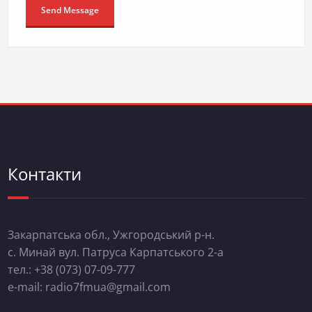
Контакти
Закарпатська обл., Ужгородський р-н.
с. Минай вул. Патруса Карпатського 2-а
тел.: +38 (073) 07-09-777
e-mail: radio7fmua@gmail.com