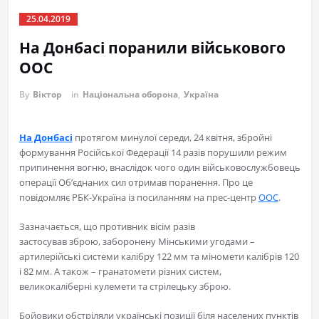
25.04.2019
На Донбасі поранили військового
ООС
By
Віктор
in
Національна оборона
,
Україна
На Донбасі
протягом минулої середи, 24 квітня, збройні
формування Російської Федерації 14 разів порушили режим
припинення вогню, внаслідок чого один військовослужбовець
операції Об’єднаних сил отримав поранення. Про це
повідомляє РБК-Україна із посиланням на прес-центр
ООС
.
Зазначається, що противник вісім разів
застосував зброю, заборонену Мінськими угодами –
артилерійські системи калібру 122 мм та міномети калібрів 120
і 82 мм. А також – гранатомети різних систем,
великокаліберні кулемети та стрілецьку зброю.
Бойовики обстріляли українські позиції біля населених пунктів