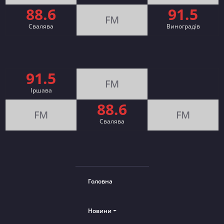
88.6
91.5
FM
Свалява
Виноградів
91.5
FM
Іршава
88.6
FM
FM
Cвалява
Головна
Новини