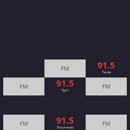
91.5
FM
Тячів
91.5
FM
FM
Хуст
91.5
FM
FM
Лисичево