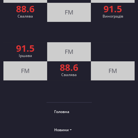
88.6
91.5
FM
Свалява
Виноградів
91.5
FM
Іршава
88.6
FM
FM
Cвалява
Головна
Новини