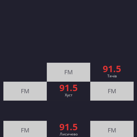
91.5
FM
Тячів
91.5
FM
FM
Хуст
91.5
FM
FM
Лисичево