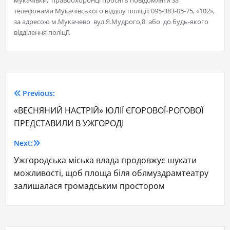
мукачівки, правоохоронці просять повідомляти за
телефонами Мукачівського відділу поліції: 095-383-05-75, «102»,
за адресою м.Мукачево вул.Я.Мудрого,8 або до будь-якого
відділення поліції.
Previous:
«ВЕСНЯНИЙ НАСТРІЙ» ЮЛІЇ ЄГОРОВОЇ-РОГОВОЇ
ПРЕДСТАВИЛИ В УЖГОРОДІ
Next:
Ужгородська міська влада продовжує шукати
можливості, щоб площа біля облмуздрамтеатру
залишалася громадським простором