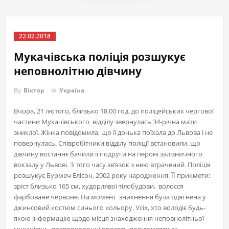
22.02.2018
Мукачівська поліція розшукує
неповнолітню дівчину
By
Віктор
in
Україна
Вчора, 21 лютого, близько 18.00 год, до поліцейських чергової
частини Мукачівського відділу звернулась 34-річна мати
зниклої. Жінка повідомила, що її донька поїхала до Львова і не
повернулась. Співробітники відділу поліції встановили, що
дівчину востаннє бачили її подруги на пероні залізничного
вокзалу у Львові. З того часу зв’язок з нею втрачений. Поліція
розшукує Бурмеч Елісон, 2002 року народження. ЇЇ прикмети:
зріст близько 165 см, худорлявої тілобудови, волосся
фарбоване червоне. На момент зникнення була одягнена у
джинсовий костюм синього кольору. Усіх, хто володіє будь-
якою інформацію щодо місця знаходження неповнолітньої