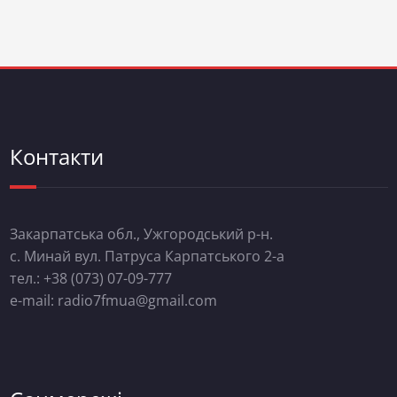
Контакти
Закарпатська обл., Ужгородський р-н.
с. Минай вул. Патруса Карпатського 2-а
тел.: +38 (073) 07-09-777
e-mail: radio7fmua@gmail.com