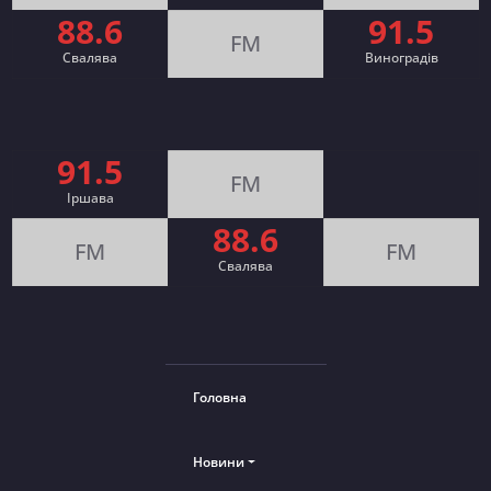
88.6
91.5
FM
Свалява
Виноградів
91.5
FM
Іршава
88.6
FM
FM
Cвалява
Головна
Новини