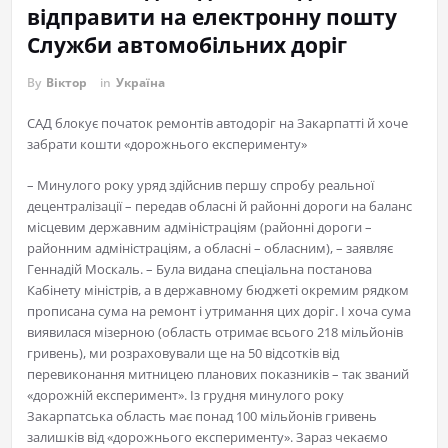
відправити на електронну пошту
Служби автомобільних доріг
By
Віктор
in
Україна
САД блокує початок ремонтів автодоріг на Закарпатті й хоче
забрати кошти «дорожнього експерименту»
– Минулого року уряд здійснив першу спробу реальної
децентралізації – передав обласні й районні дороги на баланс
місцевим державним адміністраціям (районні дороги –
районним адміністраціям, а обласні – обласним), – заявляє
Геннадій Москаль. – Була видана спеціальна постанова
Кабінету міністрів, а в державному бюджеті окремим рядком
прописана сума на ремонт і утримання цих доріг. І хоча сума
виявилася мізерною (область отримає всього 218 мільйонів
гривень), ми розраховували ще на 50 відсотків від
перевиконання митницею планових показників – так званий
«дорожній експеримент». Із грудня минулого року
Закарпатська область має понад 100 мільйонів гривень
залишків від «дорожнього експерименту». Зараз чекаємо