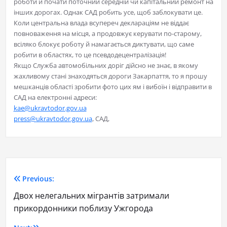
роботи й почати поточний середній чи капітальний ремонт на
інших дорогах. Однак САД робить усе, щоб заблокувати це.
Коли центральна влада всупереч деклараціям не віддає
повноваження на місця, а продовжує керувати по-старому,
всіляко блокує роботу й намагається диктувати, що саме
робити в областях, то це псевдодецентралізація!
Якщо Служба автомобільних доріг дійсно не знає, в якому
жахливому стані знаходяться дороги Закарпаття, то я прошу
мешканців області зробити фото цих ям і вибоїн і відправити в
САД на електронні адреси:
kae@ukravtodor.gov.ua
press@ukravtodor.gov.ua
, САД,
Previous:
Двох нелегальних мігрантів затримали
прикордонники поблизу Ужгорода