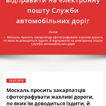
пошту Служби
автомобільних доріг
Home
Москаль просить закарпатців сфотографувати жахливі дороги,
по яких їм доводиться їздити, й відправити на електронну пошту
Служби автомобільних доріг
19.02.2018
Москаль просить закарпатців
сфотографувати жахливі дороги,
по яких їм доводиться їздити, й