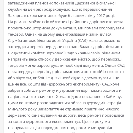
затвердження планових показників Державної фіскальної
служби на цей рік і розраховуємо, що їх перевиконання
Закарпатською митницею буде більшим, ніж у 2017 році.
На ремонт майже всіх обласних і районних доріг виготовлена
проектно-кошторисна документація, ми почали оголошувати
тендери. Однак на цьому децентралізація й закінчилася.
Служба автомобільних доріг України (САД) мала формально
затвердити перелік переданих на наш баланс доріг, після чого
Бюджетний комітет Верховної Ради України своїм рішенням
направить весь список у Держказначейство, щоб переможці
тендерів могли зареєструвати необхідні документи. Однак САД
не затверджує перелік доріг, вимагаючи по кожній із них фото
або відео ям, вибоїн і т.д., які необхідно відремонтувати. І це
ще не все. Кошти від «дорожнього експерименту» САД хоче
забрати собі для ремонту й утримання доріг міжнародного й
національного значення. Хоча, згідно з постановою Кабміну,
цими коштами розпоряджається обласна держадміністрація.
Минулого року Закарпаття не отримало практично ніякого
державного фінансування на дороги, весь ремонт проводився
за кошти «дорожнього експерименту». Цього року ми
планували за ці ж надходження продовжити минулорічні