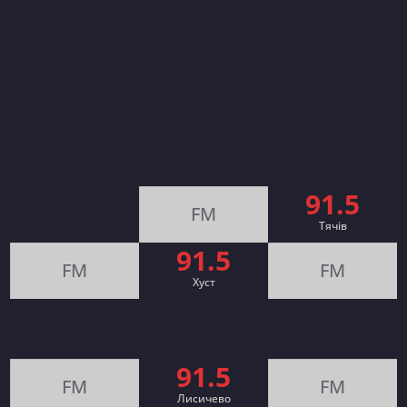
91.5
FM
Тячів
91.5
FM
FM
Хуст
91.5
FM
FM
Лисичево