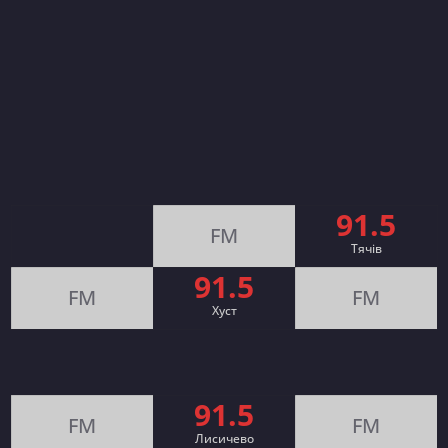
91.5
FM
Тячів
91.5
FM
FM
Хуст
91.5
FM
FM
Лисичево