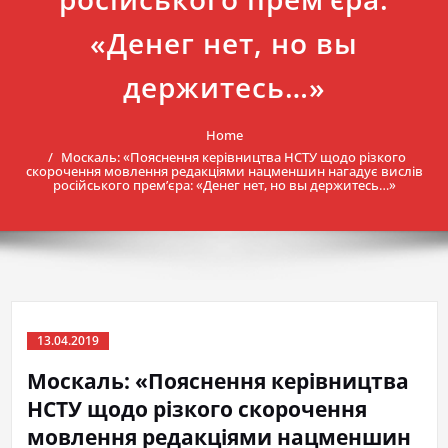
«Денег нет, но вы
держитесь…»
Home
Москаль: «Пояснення керівництва НСТУ щодо різкого
скорочення мовлення редакціями нацменшин нагадує вислів
російського прем’єра: «Денег нет, но вы держитесь…»
13.04.2019
Москаль: «Пояснення керівництва
НСТУ щодо різкого скорочення
мовлення редакціями нацменшин