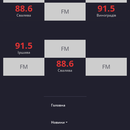
88.6
91.5
FM
Свалява
Виноградів
91.5
FM
Іршава
88.6
FM
FM
Cвалява
Головна
Новини