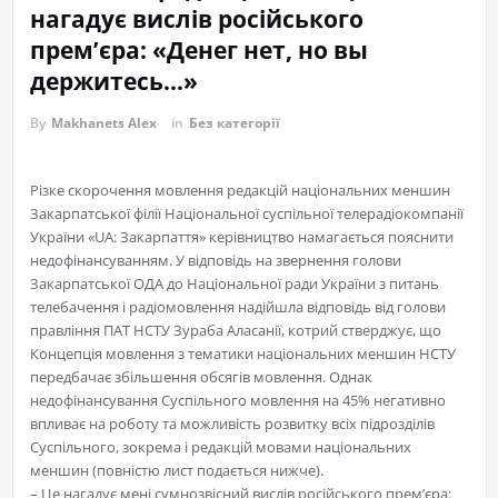
нагадує вислів російського
прем’єра: «Денег нет, но вы
держитесь…»
By
Makhanets Alex
in
Без категорії
Різке скорочення мовлення редакцій національних меншин
Закарпатської філії Національної суспільної телерадіокомпанії
України «UA: Закарпаття» керівництво намагається пояснити
недофінансуванням. У відповідь на звернення голови
Закарпатської ОДА до Національної ради України з питань
телебачення і радіомовлення надійшла відповідь від голови
правління ПАТ НСТУ Зураба Аласанії, котрий стверджує, що
Концепція мовлення з тематики національних меншин НСТУ
передбачає збільшення обсягів мовлення. Однак
недофінансування Суспільного мовлення на 45% негативно
впливає на роботу та можливість розвитку всіх підрозділів
Суспільного, зокрема і редакцій мовами національних
меншин (повністю лист подається нижче).
– Це нагадує мені сумнозвісний вислів російського прем’єра: