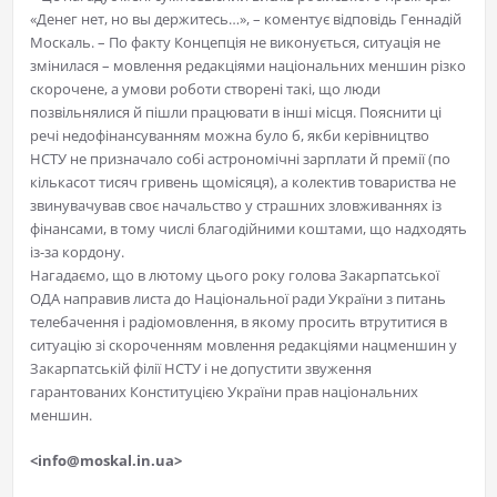
«Денег нет, но вы держитесь…», – коментує відповідь Геннадій
Москаль. – По факту Концепція не виконується, ситуація не
змінилася – мовлення редакціями національних меншин різко
скорочене, а умови роботи створені такі, що люди
позвільнялися й пішли працювати в інші місця. Пояснити ці
речі недофінансуванням можна було б, якби керівництво
НСТУ не призначало собі астрономічні зарплати й премії (по
кількасот тисяч гривень щомісяця), а колектив товариства не
звинувачував своє начальство у страшних зловживаннях із
фінансами, в тому числі благодійними коштами, що надходять
із-за кордону.
Нагадаємо, що в лютому цього року голова Закарпатської
ОДА направив листа до Національної ради України з питань
телебачення і радіомовлення, в якому просить втрутитися в
ситуацію зі скороченням мовлення редакціями нацменшин у
Закарпатській філії НСТУ і не допустити звуження
гарантованих Конституцією України прав національних
меншин.
<info@moskal.in.ua>