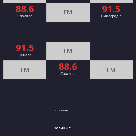
88.6
91.5
FM
Свалява
Виноградів
91.5
FM
Іршава
88.6
FM
FM
Cвалява
Головна
Новини