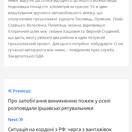
ними відсутні. Дістатися від одного до іншого можна лище,
подолавши понад сто кілометрів за трасою. То ж ідею
влаштування зручного автомобільного зв’язку, що
сполучатиме гірськолижні курорти Тисовець, Орявчик, Плай,
Славсько, Волосянка, Пилипець можна, відновивши
історичний шлях між селами Хащовня та Верхній Студений,
що дасть змогу ув’язати два райони в один потужній
гірськолижний проект. Для цього потрібно побудувати 12 км
сучасної автодороги між ними, – повідомляє прес-служба
Закарпатської ОДА.
Previous:
Про запобігання виникненню пожеж у оселі
розповідали Іршавські рятувальники
Next:
Ситуація на кордоні з РФ: черга з вантажівок