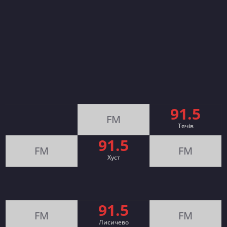
91.5
FM
Тячів
91.5
FM
FM
Хуст
91.5
FM
FM
Лисичево