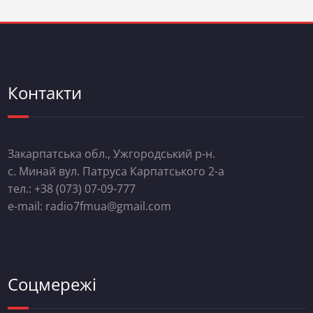
Контакти
Закарпатська обл., Ужгородський р-н.
с. Минай вул. Патруса Карпатського 2-а
тел.: +38 (073) 07-09-777
e-mail: radio7fmua@gmail.com
Соцмережі