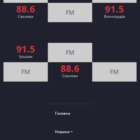
88.6
91.5
FM
Свалява
Виноградів
91.5
FM
Іршава
88.6
FM
FM
Cвалява
Головна
Новини