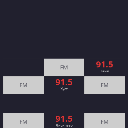
91.5
FM
Тячів
91.5
FM
FM
Хуст
91.5
FM
FM
Лисичево