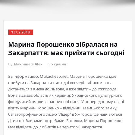
13.02.2018
Марина Порошенко зібралася на
Закарпаття: має приїхати сьогодні
By
Makhanets Alex
in
Україна
За інформацією, Mukachevo.net, Марина Порошенко має
прибути на Закарпаття сьогодні ввечері – літаком вона
дістанеться з Києва до Львова, а вже звідти – до Ужгорода.
Вона відвідає область як керівник Українського культурного
фонду, який очолила наприкінці січня. У попередньому плані
візиту Марини Порошенко – відвідини Невицького замку,
багатопрофільного ліцею “Лідер” в Ужгороді, де навчаються
діти з особливими потребами. Загалом, Марина Порошенко
має відвідати до 7 об’єктів на території Закарпаття.