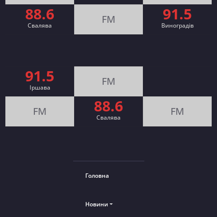
88.6
91.5
FM
Свалява
Виноградів
91.5
FM
Іршава
88.6
FM
FM
Cвалява
Головна
Новини