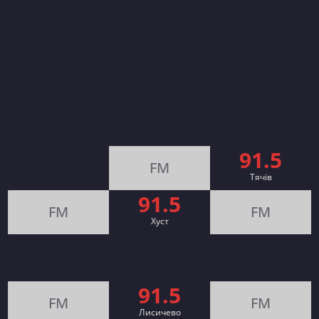
91.5
FM
Тячів
91.5
FM
FM
Хуст
91.5
FM
FM
Лисичево