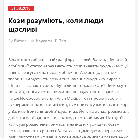
31.08.2018
Кози розуміють, коли люди
щасливі
By
Віктор
in
Наука та IT
,
Топ
Відомо, що собаки – найкращі друзі людей. Вони здобули цей
особливий статус через здатність розпізнавати людські емоції і
навіть реагувати на вирази обличчя. Але як щодо інших
тварин? Чи здатність розуміти значення людських виразів
обличь – навик, який здобули лише собаки і коти? Чи можуть,
скажімо, коні чи кози зрозуміти, що відчувають люди? Як
пише Newsweek, вчений Алан МакЕлліготт провів простий
експеримент на козах, які живуть у притулку для кіз Buttercups
у Великій Британії, щоб з’ясувати це. Його команда, розмістила
дві фотогравії одного і того ж людського обличчя. На одній з
них була розлючена гримаса, а на іншій – усмішка. Козам
показували фото різних облич, але з цими двома виразами.
МакЕлліготт зафіксував, що кози умисне уникали розлючених