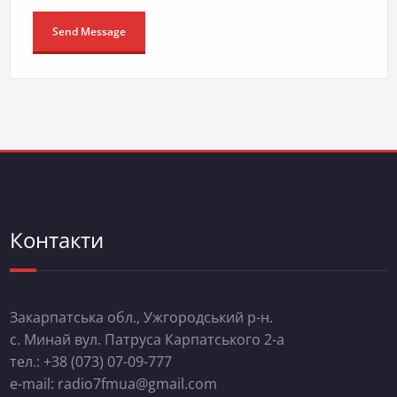
Контакти
Закарпатська обл., Ужгородський р-н.
с. Минай вул. Патруса Карпатського 2-а
тел.: +38 (073) 07-09-777
e-mail: radio7fmua@gmail.com