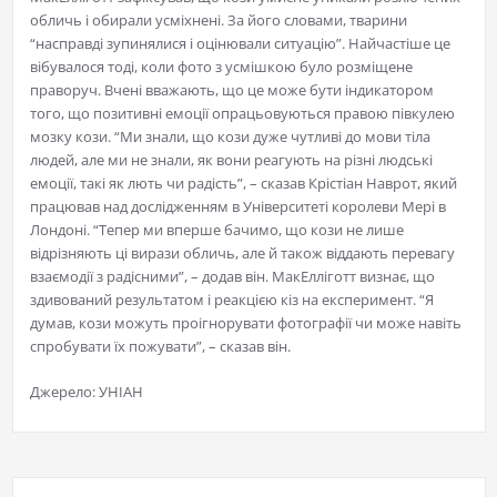
обличь і обирали усміхнені. За його словами, тварини
“насправді зупинялися і оцінювали ситуацію”. Найчастіше це
вібувалося тоді, коли фото з усмішкою було розміщене
праворуч. Вчені вважають, що це може бути індикатором
того, що позитивні емоції опрацьовуються правою півкулею
мозку кози. “Ми знали, що кози дуже чутливі до мови тіла
людей, але ми не знали, як вони реагують на різні людські
емоції, такі як лють чи радість”, – сказав Крістіан Наврот, який
працював над дослідженням в Університеті королеви Мері в
Лондоні. “Тепер ми вперше бачимо, що кози не лише
відрізняють ці вирази обличь, але й також віддають перевагу
взаємодії з радісними”, – додав він. МакЕлліготт визнає, що
здивований результатом і реакцією кіз на експеримент. “Я
думав, кози можуть проігнорувати фотографії чи може навіть
спробувати їх пожувати”, – сказав він.
Джерело: УНІАН