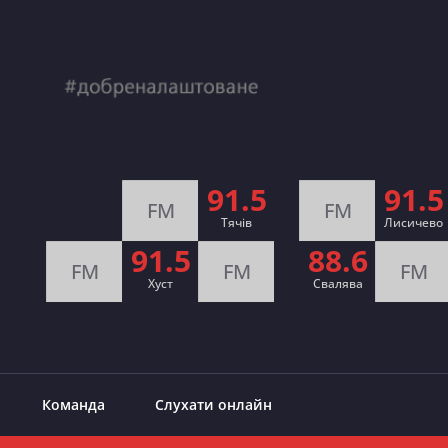
91.5
91.5
FM
FM
Тячів
Лисичево
91.5
88.6
FM
FM
FM
Хуст
Свалява
Команда
Слухати онлайн