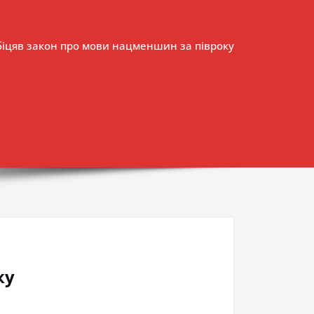
іцяв закон про мови нацменшин за півроку
ку