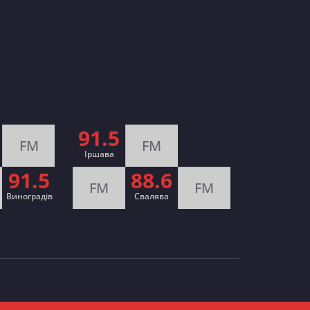
91.5
FM
FM
Іршава
91.5
88.6
FM
FM
Виноградів
Cвалява