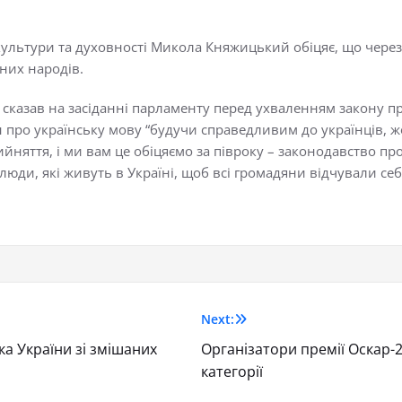
культури та духовності Микола Княжицький обіцяє, що через
них народів.
н сказав на засіданні парламенту перед ухваленням закону п
н про українську мову “будучи справедливим до українців,
йняття, і ми вам це обіцяємо за півроку – законодавство п
люди, які живуть в Україні, щоб всі громадяни відчували се
Next:
а України зі змішаних
Організатори премії Оскар-
категорії