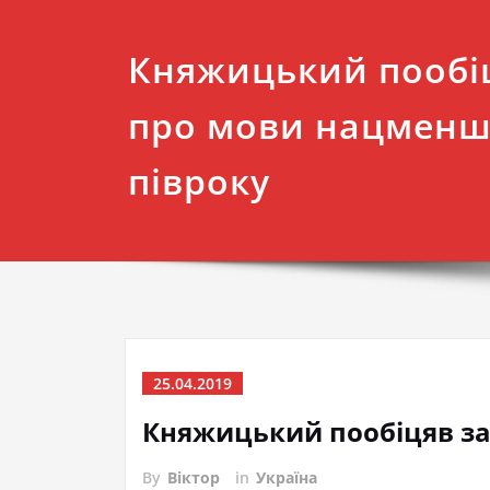
Княжицький пообі
про мови нацменш
півроку
25.04.2019
Княжицький пообіцяв за
By
Віктор
in
Україна