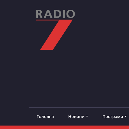
Skip
to
content
RADIO7
#добреналаштоване
Головна
Новини
Програми