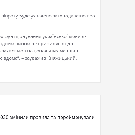
 півроку буде ухвалено законодавство про
ро функціонування української мови як
 жодним чином не принижує жодні
ро захист мов національних меншин і
бе вдома”, – зауважив Княжицький.
2020 змінили правила та перейменували