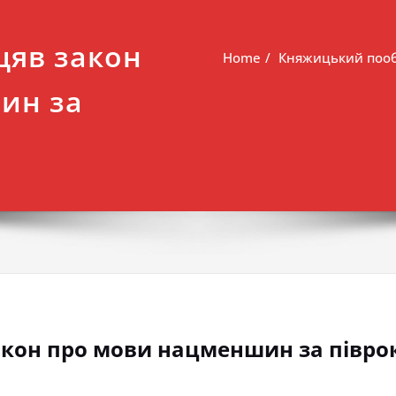
цяв закон
Home
Княжицький пооб
ин за
кон про мови нацменшин за півро