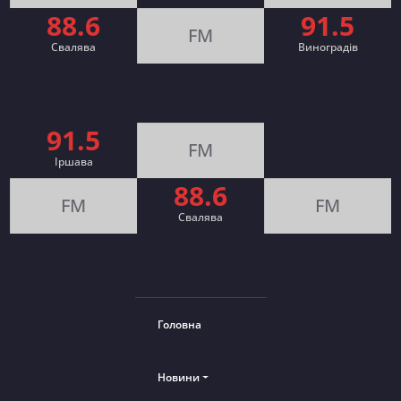
88.6
91.5
FM
Свалява
Виноградів
91.5
FM
Іршава
88.6
FM
FM
Cвалява
Головна
Новини