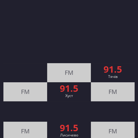
91.5
FM
Тячів
91.5
FM
FM
Хуст
91.5
FM
FM
Лисичево