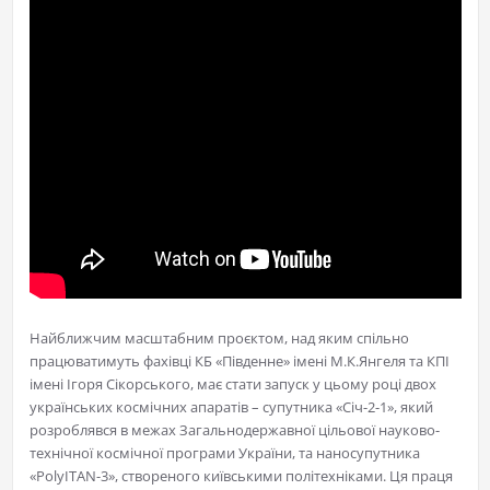
Найближчим масштабним проєктом, над яким спільно
працюватимуть фахівці КБ «Південне» імені М.К.Янгеля та КПІ
імені Ігоря Сікорського, має стати запуск у цьому році двох
українських космічних апаратів – супутника «Січ-2-1», який
розроблявся в межах Загальнодержавної цільової науково-
технічної космічної програми України, та наносупутника
«PolyITAN-3», створеного київськими політехніками. Ця праця