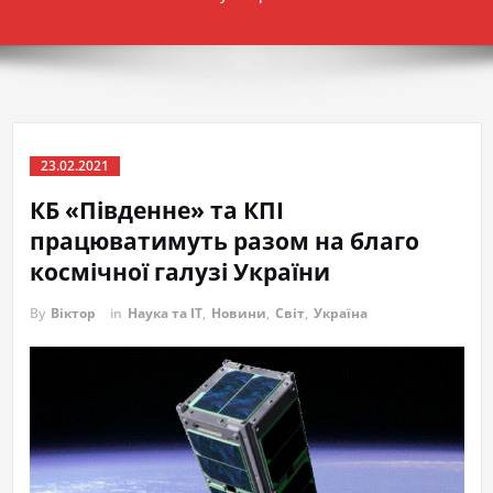
23.02.2021
КБ «Південне» та КПІ
працюватимуть разом на благо
космічної галузі України
By
Віктор
in
Наука та IT
,
Новини
,
Світ
,
Україна