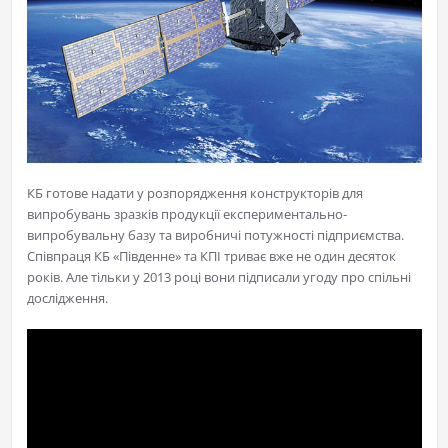
КБ готове надати у розпорядження конструкторів для
випробувань зразків продукції експериментально-
випробувальну базу та виробничі потужності підприємства.
Співпраця КБ «Південне» та КПІ триває вже не один десяток
років. Але тільки у 2013 році вони підписали угоду про спільні
дослідження.