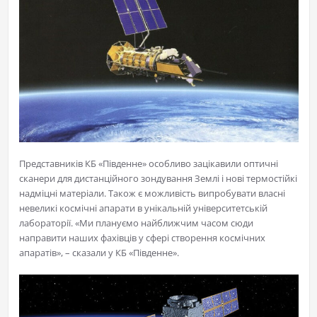
Представників КБ «Південне» особливо зацікавили оптичні
сканери для дистанційного зондування Землі і нові термостійкі
надміцні матеріали. Також є можливість випробувати власні
невеликі космічні апарати в унікальній університетській
лабораторії. «Ми плануємо найближчим часом сюди
направити наших фахівців у сфері створення космічних
апаратів», – сказали у КБ «Південне».