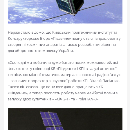
Наразі стало відомо, що Київський політехнічний інститут та
Конструкторське Бюро «Південне» планують співпрацювати у
створенні космічних апаратів, а також розробляти рішення
для оборонного комплексу України.
«Сьогодні ми побачили дуже багато нових можливостей, які
з’являються у співпраці КБ «Південне» і КПІ в галузі оптичної
техніки, космічної тематики, матеріалознавства і радіозв’язку»,
– зазначив проректор з наукової роботи КПІ Віталій Пасічник.
Також він сказав, що вони вже давно працюють з КБ
«Південне», а тепер посилять роботу через майбутні плани з
запуску двох супутників – «Січ 2-1» та «PolyITAN-3».