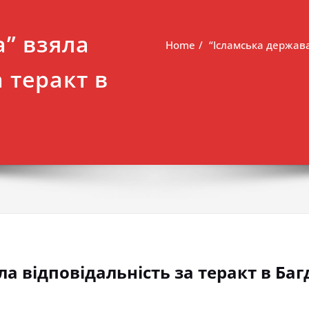
а” взяла
Home
“Ісламська держава
 теракт в
а відповідальність за теракт в Баг