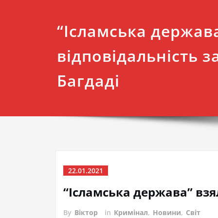
“Ісламська держав
відповідальність за
Багдаді
22.01.2021
“Ісламська держава” взял
By
Віктор
in
Кримінал
,
Новини
,
Світ