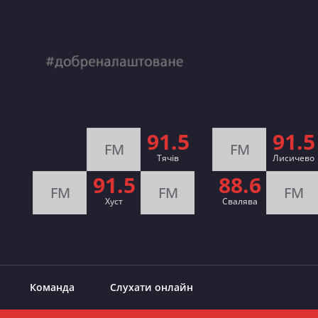
91.5
91.5
FM
FM
Тячів
Лисичево
91.5
88.6
FM
FM
FM
Хуст
Свалява
Команда
Слухати онлайн