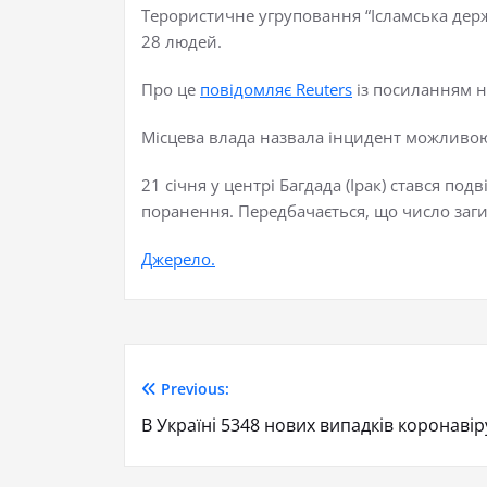
Терористичне угруповання “Ісламська держа
28 людей.
Про це
повідомляє Reuters
із посиланням на
Місцева влада назвала інцидент можливою
21 січня у центрі Багдада (Ірак) стався 
поранення. Передбачається, що число заги
Джерело.
Previous:
В Україні 5348 нових випадків коронавір