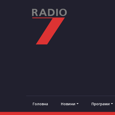
Skip
to
content
RADIO7
#добреналаштоване
Головна
Новини
Програми