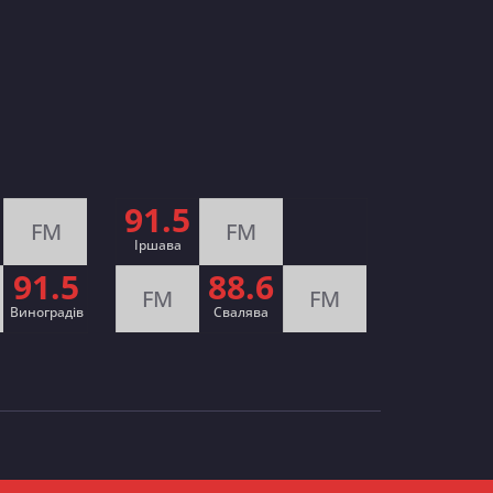
91.5
FM
FM
Іршава
91.5
88.6
FM
FM
Виноградів
Cвалява