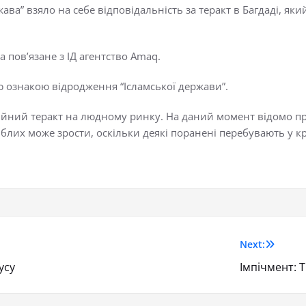
ва” взяло на себе відповідальність за теракт в Багдаді, яки
 пов’язане з ІД агентство Amaq.
 ознакою відродження “Ісламської держави”.
подвійний теракт на людному ринку. На даний момент відомо 
блих може зрости, оскільки деякі поранені перебувають у к
Next:
усу
Імпічмент: 