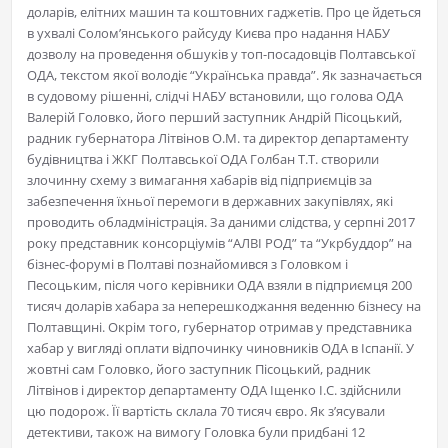
доларів, елітних машин та коштовних гаджетів. Про це йдеться
в ухвалі Солом’янського райсуду Києва про надання НАБУ
дозволу на проведення обшуків у топ-посадовців Полтавської
ОДА, текстом якої володіє “Українська правда”. Як зазначається
в судовому рішенні, слідчі НАБУ встановили, що голова ОДА
Валерій Головко, його перший заступник Андрій Пісоцький,
радник губернатора Літвінов О.М. та директор департаменту
будівництва і ЖКГ Полтавської ОДА Голбан Т.Т. створили
злочинну схему з вимагання хабарів від підприємців за
забезпечення їхньої перемоги в державних закупівлях, які
проводить обладміністрація. За даними слідства, у серпні 2017
року представник консорціумів “АЛВІ РОД” та “Укрбуддор” на
бізнес-форумі в Полтаві познайомився з Головком і
Песоцьким, після чого керівники ОДА взяли в підприємця 200
тисяч доларів хабара за неперешкоджання веденню бізнесу на
Полтавщині. Окрім того, губернатор отримав у представника
хабар у вигляді оплати відпочинку чиновників ОДА в Іспанії. У
жовтні сам Головко, його заступник Пісоцький, радник
Літвінов і директор департаменту ОДА Іщенко І.С. здійснили
цю подорож. Її вартість склала 70 тисяч євро. Як з’ясували
детективи, також на вимогу Головка були придбані 12