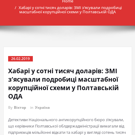
Home
Хабарі у сотні тисяч доларів: ЗМІ з’ясували подробиці
масштабної корупційної схеми у Полтавській ОДА
26.02.2019
Хабарі у сотні тисяч доларів: ЗМІ
з’ясували подробиці масштабної
корупційної схеми у Полтавській
ОДА
By
Віктор
in
Україна
Детективи Національного антикорупційного бюро з’ясували,
що керівники Полтавської облдержадміністрації вимагали від
підприємців мільйонні відкати та хабарі у вигляді сотень тисяч