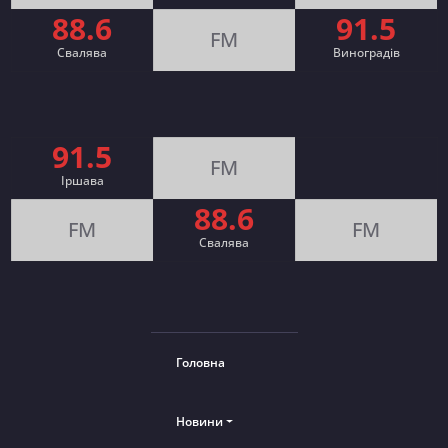
88.6
91.5
FM
Свалява
Виноградів
91.5
FM
Іршава
88.6
FM
FM
Cвалява
Головна
Новини