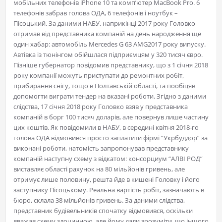
мобільних телефонів iPhone 10 та комп’ютер MacBook Pro. 6
телефонів забрав голова ОДА, 6 телефонів і ноутбук –
Пісоцький. За даними НАБУ, наприкінці 2017 року Головко
отримав від представника компаній на день народження ще
один хабар: автомобіль Mercedes G 63 AMG2017 року випуску.
Автівка із тюнінгом обійшлася підприємцям у 320 тисяч євро.
Пізніше губернатор повідомив представнику, що з 1 січня 2018
року компанії можуть приступати до ремонтних робіт,
прибирання снігу, тощо в Полтавській області, та пообіцяв
допомогти виграти тендер на вказані роботи. Згідно з даними
слідства, 17 січня 2018 року Головко взяв у представника
компаній в борг 100 тисяч доларів, але повернув лише частину
цих коштів. Як повідомили в НАБУ, в середині квітня 2018-го
голова ОДА відмовився просто заплатити фірмі “Укрбуддор” за
виконані роботи, натомість запропонував представнику
компаній наступну схему з відкатом: консорциум “АЛВІ РОД”
виставляє області рахунок на 80 мільйонів гривень, але
отримує лише половину, решта йде в кишені Головку і його
заступнику Пісоцькому. Реальна вартість робіт, зазначають в
бюро, склала 38 мільйонів гривень. За даними слідства,
представник будівельників спочатку відмовився, оскільки
вважав схему злочинною, але йому дали зрозуміти, що іншого