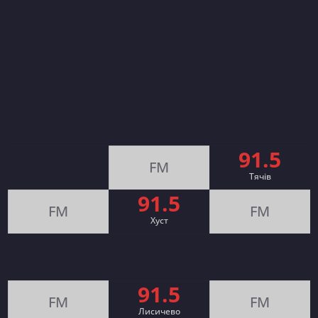
91.5
FM
Тячів
91.5
FM
FM
Хуст
91.5
FM
FM
Лисичево