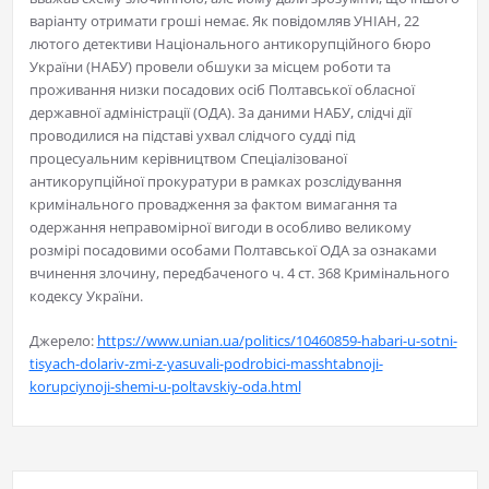
варіанту отримати гроші немає. Як повідомляв УНІАН, 22
лютого детективи Національного антикорупційного бюро
України (НАБУ) провели обшуки за місцем роботи та
проживання низки посадових осіб Полтавської обласної
державної адміністрації (ОДА). За даними НАБУ, слідчі дії
проводилися на підставі ухвал слідчого судді під
процесуальним керівництвом Спеціалізованої
антикорупційної прокуратури в рамках розслідування
кримінального провадження за фактом вимагання та
одержання неправомірної вигоди в особливо великому
розмірі посадовими особами Полтавської ОДА за ознаками
вчинення злочину, передбаченого ч. 4 ст. 368 Кримінального
кодексу України.
Джерело:
https://www.unian.ua/politics/10460859-habari-u-sotni-
tisyach-dolariv-zmi-z-yasuvali-podrobici-masshtabnoji-
korupciynoji-shemi-u-poltavskiy-oda.html