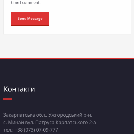
time I comment.
Контакти
Закарпатська обл., Ужгородський р-н.
с. Минай вул. Патруса Карпатського 2-а
тел.: +38 (073) 07-09-777