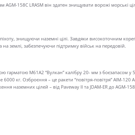
 AGM-158C LRASM він здатен знищувати ворожі морські цілі
 піхоту, знищуючи наземні цілі. Завдяки високоточним коре
 на землі, забезпечуючи підтримку військ на передовій.
 гарматою М61А2 “Вулкан” калібру 20- мм з боєзапасом у 578
6000 кг. Озброєння – це ракети “повітря-повітря” AIM-120
ення наземних цілей – від Paveway II та JDAM-ER до AGM-158