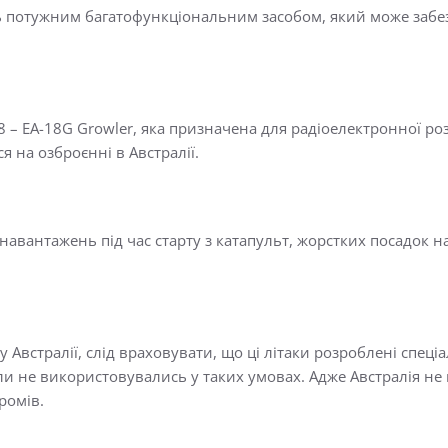
ь потужним багатофункціональним засобом, який може забезп
-18 – EA-18G Growler, яка призначена для радіоелектронної ро
я на озброєнні в Австралії.
авантажень під час старту з катапульт, жорстких посадок на 
у Австралії, слід враховувати, що ці літаки розроблені спе
ли не використовувались у таких умовах. Адже Австралія не ма
ромів.