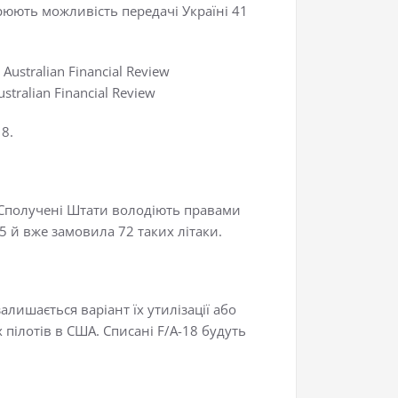
орюють можливість передачі Україні 41
tralian Financial Review
8.
 Сполучені Штати володіють правами
35 й вже замовила 72 таких літаки.
алишається варіант їх утилізації або
пілотів в США. Списані F/A-18 будуть