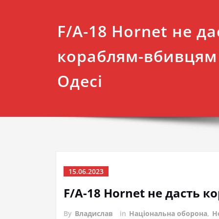
F/A-18 Hornet не да
кораблям-вбивцям 
Одесі
15.06.2023
F/A-18 Hornet не дасть к
By
Владислав
in
Національна оборона
,
Н