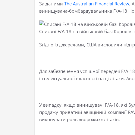
За даними
The Australian Financial Review
, 
винищувача-бомбардувальника F/A-18 Horne
Списані F/A-18 на військовій базі Королівс
Згідно із джерелами, США висловили підтр
Для забезпечення успішної передачі F/A-
інтелектуальної власності на ці літаки. Ав
У випадку, якщо винищувачі F/A-18, які бул
продажу приватній авіаційній компанії RAV
виконувати роль «ворожих» літаків.