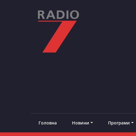
Skip
to
content
RADIO7
#добреналаштоване
Головна
Новини
Програми