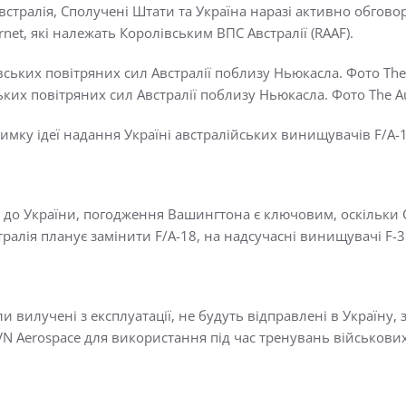
Австралія, Сполучені Штати та Україна наразі активно обгов
t, які належать Королівським ВПС Австралії (RAAF).
ьких повітряних сил Австралії поблизу Ньюкасла. Фото The Aus
имку ідеї надання Україні австралійських винищувачів F/A-1
18 до України, погодження Вашингтона є ключовим, оскільки
стралія планує замінити F/A-18, на надсучасні винищувачі F-
и вилучені з експлуатації, не будуть відправлені в Україну, з
N Aerospace для використання під час тренувань військових 