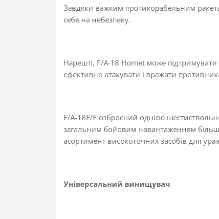
Завдяки важким протикорабельним ракетам
себе на небезпеку.
Нарешті, F/A-18 Hornet може підтримувати
ефективно атакувати і вражати противника
F/A-18E/F озброєний однією шестиствольною
загальним бойовим навантаженням більше 
асортимент високоточних засобів для ураж
Універсальний винищувач