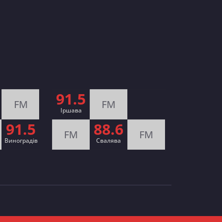
91.5
FM
FM
Іршава
91.5
88.6
FM
FM
Виноградів
Cвалява