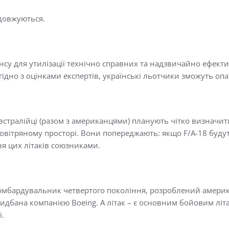
довжуються.
нсу для утилізації технічно справних та надзвичайно ефекти
Згідно з оцінками експертів, українські льотчики зможуть опа
австралійці (разом з американцями) планують чітко визначит
вітряному просторі. Вони попереджають: якщо F/A-18 будуть
я цих літаків союзниками.
омбардувальник четвертого покоління, розроблений америк
придбана компанією Boeing. А літак – є основним бойовим лі
і.