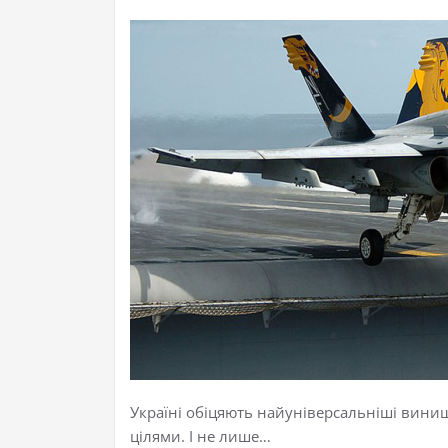
Україні обіцяють найуніверсальніші винищ
цілями. І не лише…