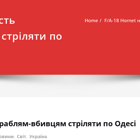
сть
Home
F/A-18 Hornet 
стріляти по
ораблям-вбивцям стріляти по Одесі
овини
,
Світ
,
Україна