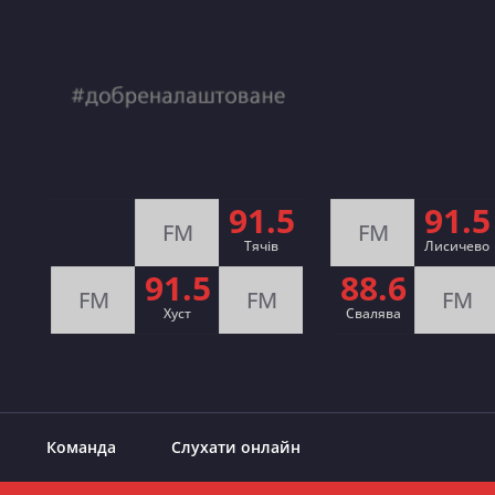
91.5
91.5
FM
FM
Тячів
Лисичево
91.5
88.6
FM
FM
FM
Хуст
Свалява
Команда
Слухати онлайн