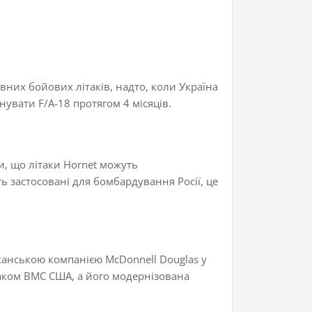
вних бойових літаків, надто, коли Україна
нувати F/A-18 протягом 4 місяців.
и, що літаки Hornet можуть
 застосовані для бомбардування Росії, це
анською компанією McDonnell Douglas у
таком ВМС США, а його модернізована