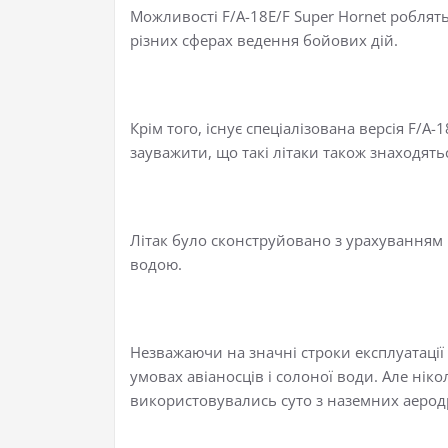
Можливості F/A-18E/F Super Hornet роблят
різних сферах ведення бойових дій.
Крім того, існує спеціалізована версія F/A
зауважити, що такі літаки також знаходятьс
Літак було сконструйовано з урахуванням н
водою.
Незважаючи на значні строки експлуатації 
умовах авіаносців і солоної води. Але ніко
використовувались суто з наземних аерод