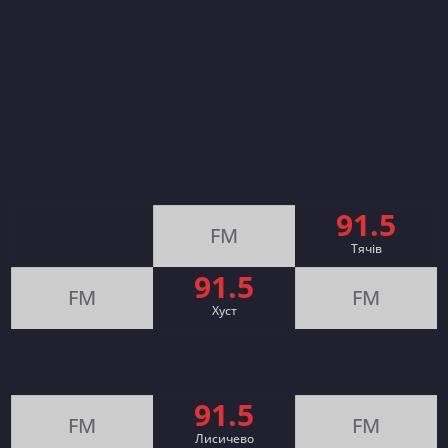
91.5
FM
Тячів
91.5
FM
FM
Хуст
91.5
FM
FM
Лисичево