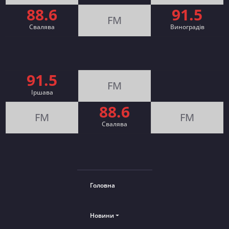
88.6
91.5
FM
Свалява
Виноградів
91.5
FM
Іршава
88.6
FM
FM
Cвалява
Головна
Новини