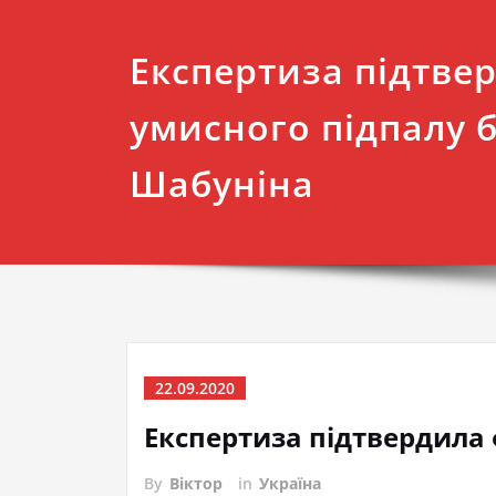
Експертиза підтве
умисного підпалу 
Шабуніна
22.09.2020
Експертиза підтвердила
By
Віктор
in
Україна