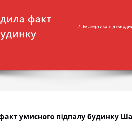
рдила факт
Експертиза підтверди
будинку
 факт умисного підпалу будинку Ш