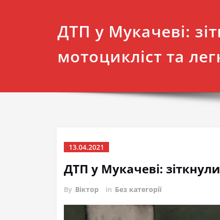
ДТП у Мукачеві: зі
мотоцикліст та ле
13.04.2021
ДТП у Мукачеві: зіткнул
By
Віктор
in
Без категорії