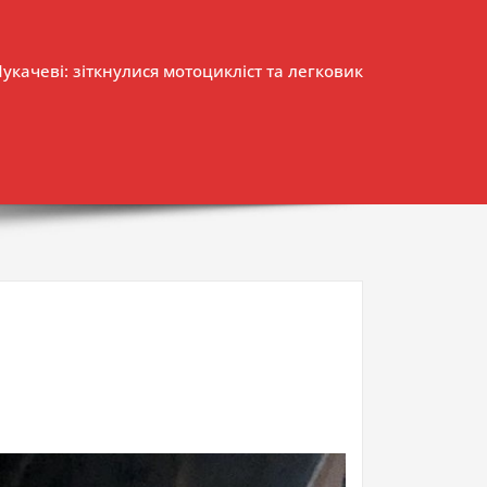
укачеві: зіткнулися мотоцикліст та легковик