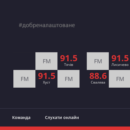
91.5
91.5
FM
FM
Тячів
Лисичево
91.5
88.6
FM
FM
FM
Хуст
Свалява
Команда
Слухати онлайн