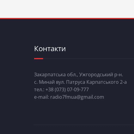
Контакти
Закарпатська обл., Ужгородський р-н.
с. Минай вул. Патруса Карпатського 2-а
тел.: +38 (073) 07-09-777
e-mail: radio7fmua@gmail.com