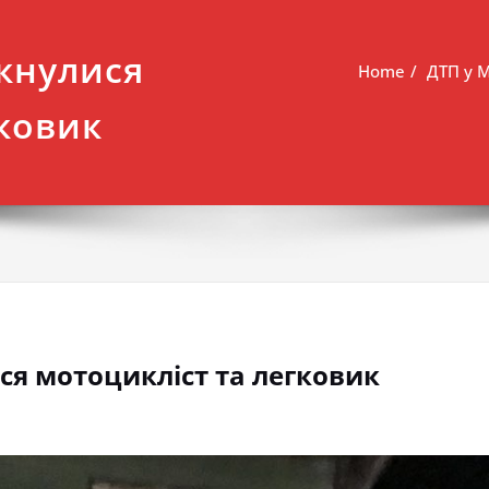
ткнулися
Home
ДТП у М
гковик
ися мотоцикліст та легковик