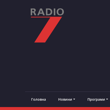
Skip
to
content
RADIO7
#добреналаштоване
Головна
Новини
Програми