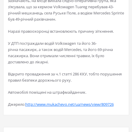
зазначають, на місце виїхала слідчо-оперативна група, яка
з’ясувала, що за кермом Volkswagen Tuareg перебував 43-
річний мешканець села Руське Поле
, а водієм Mercedes Sprinte
був 49-річний рахівчанин.
Наразі правоохоронці встановлюють причину зіткнення.
У ДТП постраждали водій Volkswagen та його 36-
річна пасажирк, а також водій Mercedes, та його 69-річна
пасажирка. Вони отримали численні травми, їх було
доставлено до лікарні.
Відкрито провадження за ч.1 статті 286 ККУ, тобто порушення
правил безпеки дорожнього руху.
Автомобілі поміщені на штрафмайданчик.
Джерело:
http://www.mukachevo.net/ua/news/view/809726