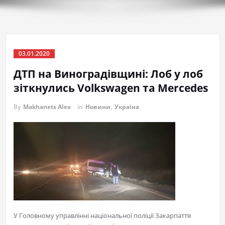
03.01.2020
ДТП на Виноградівщині: Лоб у лоб
зіткнулись Volkswagen та Mercedes
By
Makhanets Alex
in
Новини
,
Україна
У Головному управлінні національної поліції Закарпаття