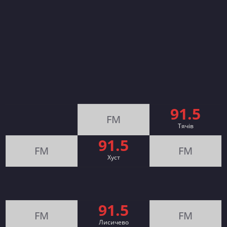
91.5
FM
Тячів
91.5
FM
FM
Хуст
91.5
FM
FM
Лисичево