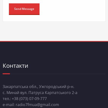
Контакти
Закарпатська обл., Ужгородський р-н.
с. Минай вул. Патруса Карпатського 2-а
тел.: +38 (073) 07-09-777
e-mail: radio7fmua@gmail.com