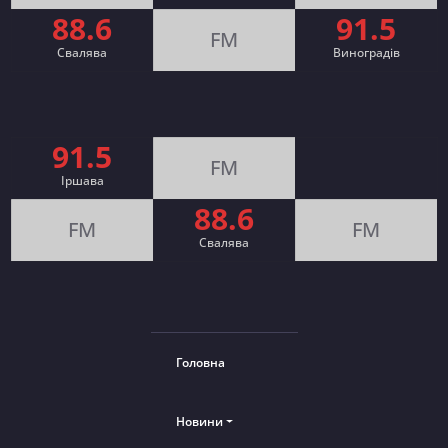
88.6
91.5
FM
Свалява
Виноградів
91.5
FM
Іршава
88.6
FM
FM
Cвалява
Головна
Новини