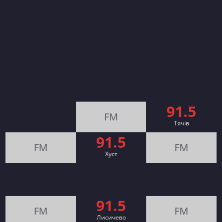
91.5
FM
Тячів
91.5
FM
FM
Хуст
91.5
FM
FM
Лисичево