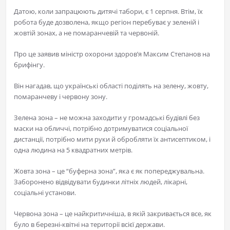
Датою, коли запрацюють дитячі табори, є 1 серпня. Втім, їх
робота буде дозволена, якщо регіон перебуває у зеленій і
жовтій зонах, а не помаранчевій та червоній.
Про це заявив міністр охорони здоров’я Максим Степанов на
брифінгу.
Він нагадав, що українські області поділять на зелену, жовту,
помаранчеву і червону зону.
Зелена зона – не можна заходити у громадські будівлі без
маски на обличчі, потрібно дотримуватися соціальної
дистанції, потрібно мити руки й обробляти їх антисептиком, і
одна людина на 5 квадратних метрів.
Жовта зона – це “буферна зона”, яка є як попереджувальна.
Заборонено відвідувати будинки літніх людей, лікарні,
соціальні установи.
Червона зона – це найкритичніша, в якій закривається все, як
було в березні-квітні на території всієї держави.