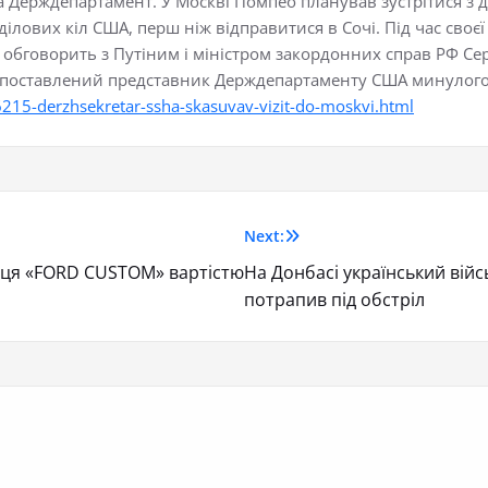
на Держдепартамент. У Москві Помпео планував зустрітися 
лових кіл США, перш ніж відправитися в Сочі. Під час своєї 
обговорить з Путіним і міністром закордонних справ РФ Серг
окопоставлений представник Держдепартаменту США минулого
15-derzhsekretar-ssha-skasuvav-vizit-do-moskvi.html
Next:
їнця «FORD CUSTOM» вартістю
На Донбасі український війс
потрапив під обстріл