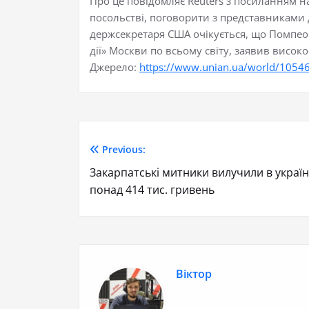
Про це повідомляє Reuters з посиланням 
посольстві, поговорити з представниками ді
держсекретаря США очікується, що Помпео 
дії» Москви по всьому світу, заявив вис
Джерело:
https://www.unian.ua/world/105462
Previous:
Закарпатські митники вилучили в укра
понад 414 тис. гривень
Віктор