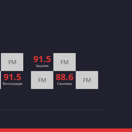
91.5
FM
FM
Іршава
91.5
88.6
FM
FM
Виноградів
Cвалява