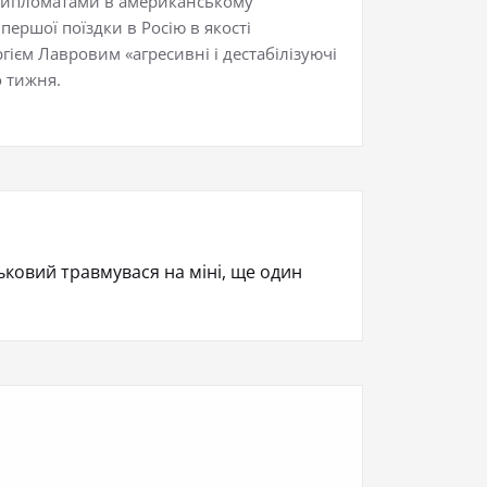
з дипломатами в американському
першої поїздки в Росію в якості
ієм Лавровим «агресивні і дестабілізуючі
 тижня.
ьковий травмувася на міні, ще один