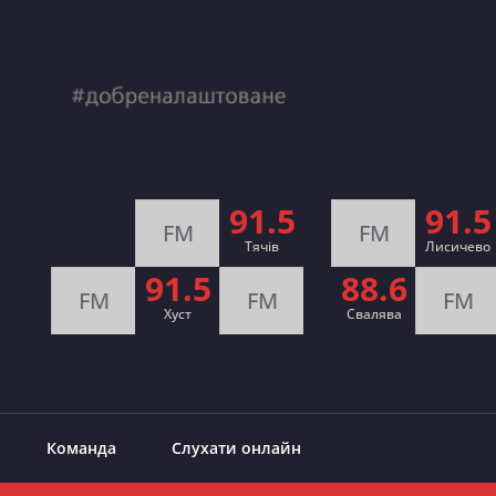
91.5
91.5
FM
FM
Тячів
Лисичево
91.5
88.6
FM
FM
FM
Хуст
Свалява
Команда
Слухати онлайн