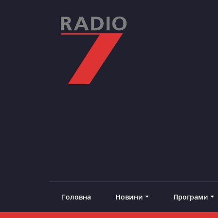
Skip
to
content
RADIO7
#добреналаштоване
Головна
Новини
Програми