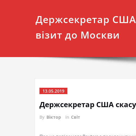
Держсекретар США
візит до Москви
13.05.2019
Держсекретар США скасу
By
Віктор
in
Світ