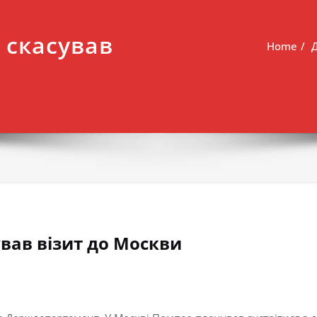
 скасував
Home
вав візит до Москви