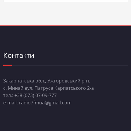
Контакти
Закарпатська обл., Ужгородський р-н.
с. Минай вул. Патруса Карпатського 2-а
тел.: +38 (073) 07-09-777
e-mail: radio7fmua@gmail.com