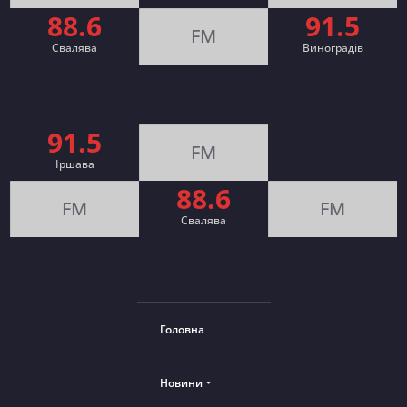
88.6
91.5
FM
Свалява
Виноградів
91.5
FM
Іршава
88.6
FM
FM
Cвалява
Головна
Новини