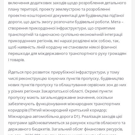
включення додаткових заходів щодо розроблення детального
плану території, проекту землеустрою та розробленні
проектно-кошторисної документації для будівництва під’їзної
дороги, що дасть змогу розпочати будівельні роботи. Мета –
створення прикордонної інфраструктури, що сприятиме
транспортній та одночасно суспільно-економічній інтеграції
прикордонних регіонів, які наразі розділені між собою, так,
щоб наявність ліній кордону не становили ніякої фізичної
перешкоди для міждержавного транспортного руху громадян
і товарів.
Йдеться про розвиток прирубіжної інфраструктури, у тому
числі реконструкцію існуючих пунктів пропуску, будівництво
нових пунктів пропуску та облаштування сервісних зон до них
у різних регіонах Закарпатської області. Окремі пункти
пропуску мають загальнодержавне значення, оскільки
забезпечують функціонування міжнародних транспортних
коридорів (П’ятий міжнародний критський коридор;
Міжнародна автомобільна дорога D1). Реалізація заходів цієї
програми здійснюватиметься за рахунок коштів обласного та
державного бюджетів. Загальний обсяг фінансових ресурсів,