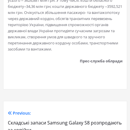
усього ‒ 3626,881 млн грн. У тому числі: кошти обласного
бюджету‒34,36 млн грн; кошти державного бюджету ‒3592,521
млн грн. Очікується збільшення пасажиро- та вантажопотоку
через державний кордон, обсягів транзитних перевезень
територією України, підвищення спроможності органів
державної влади України протидіяти сучасним загрозам та
викликам, створення умов для швидкого та зручного
перетинання державного кордону особами, транспортними
засобами та вантажами.
Прес-служба облради
Previous:
Складські запаси Samsung Galaxy S8 розпродають