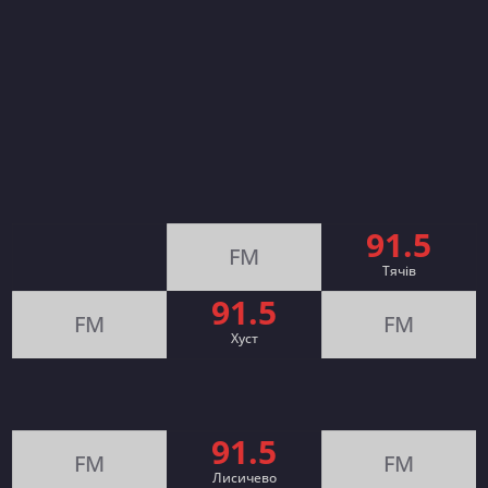
91.5
FM
Тячів
91.5
FM
FM
Хуст
91.5
FM
FM
Лисичево