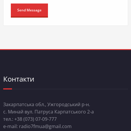
Контакти
Закарпатська обл., Ужгородський р-н.
с. Минай вул. Патруса Карпатського 2-а
тел.: +38 (073) 07-09-777
e-mail: radio7fmua@gmail.com