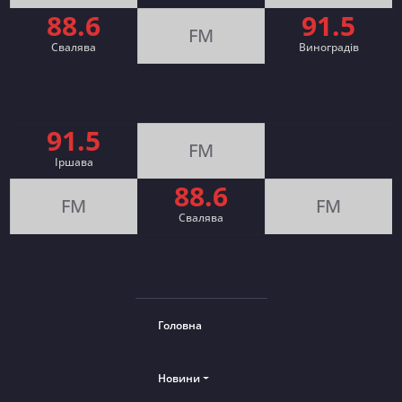
88.6
91.5
FM
Свалява
Виноградів
91.5
FM
Іршава
88.6
FM
FM
Cвалява
Головна
Новини