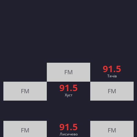
91.5
FM
Тячів
91.5
FM
FM
Хуст
91.5
FM
FM
Лисичево