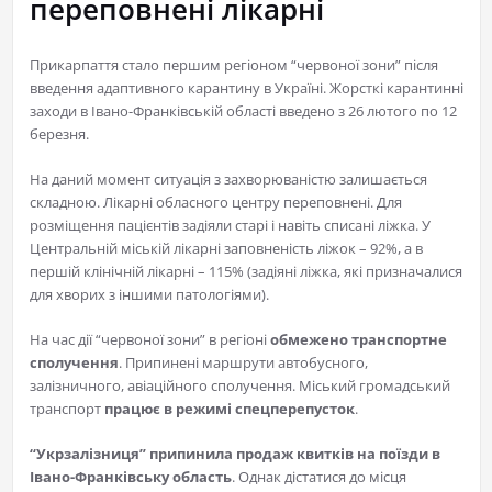
переповнені лікарні
Прикарпаття стало першим регіоном “червоної зони” після
введення адаптивного карантину в Україні. Жорсткі карантинні
заходи в Івано-Франківській області введено з 26 лютого по 12
березня.
На даний момент ситуація з захворюваністю залишається
складною. Лікарні обласного центру переповнені. Для
розміщення пацієнтів задіяли старі і навіть списані ліжка. У
Центральній міській лікарні заповненість ліжок – 92%, а в
першій клінічній лікарні – 115% (задіяні ліжка, які призначалися
для хворих з іншими патологіями).
На час дії “червоної зони” в регіоні
обмежено транспортне
сполучення
. Припинені маршрути автобусного,
залізничного, авіаційного сполучення. Міський громадський
транспорт
працює в режимі спецперепусток
.
“Укрзалізниця” припинила продаж квитків на поїзди в
Івано-Франківську область
. Однак дістатися до місця