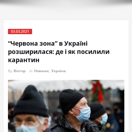
03.03.2021
“Червона зона” в Україні
розширилася: де і як посилили
карантин
By
Віктор
in
Новини
,
Україна