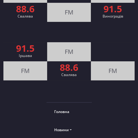
88.6
91.5
FM
Свалява
Виноградів
91.5
FM
Іршава
88.6
FM
FM
Cвалява
Головна
Новини