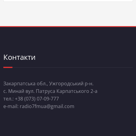
Контакти
Закарпатська обл., Ужгородський р-н.
с. Минай вул. Патруса Карпатського 2-а
тел.: +38 (073) 07-09-777
e-mail: radio7fmua@gmail.com