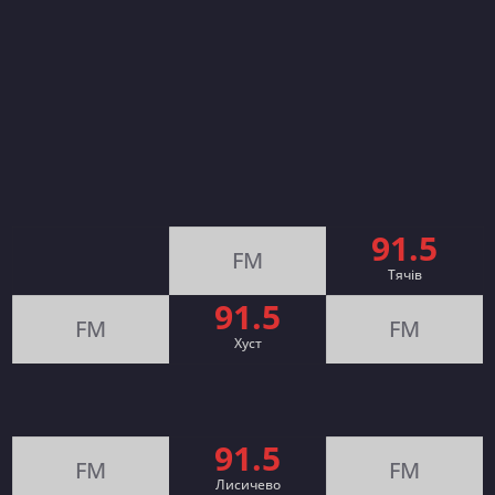
91.5
FM
Тячів
91.5
FM
FM
Хуст
91.5
FM
FM
Лисичево