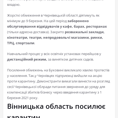
владою.
Жорсткі обмеження в Чернівецькій області діятимуть як
мінімум до 9 березня. На цей період
заборонено
обслуговування відвідувачів у кафе, барах, ресторанах
(тільки адресна доставка). Закрито
розважальні заклади,
кінотеатри, театри, непродовольчі магазини, ринки,
ТРЦ, спортзали
.
Навчальний процес у всіх освітніх установах перейшов у
дистанційний режим,
за винятком дитячих садків.
Посилення обмежень на Буковині викликало хвилю протестів
у населення. Так,у Чернівцях підприємці вийшли на акцію
проти карантину. Демонстранти вимагали винести на розгляд
сесії Чернівецької облради питання звернення до уряду для
компенсації збитків бізнесу через введення карантину з 1
березня 2021 року.
Вінницька область посилює
карантин