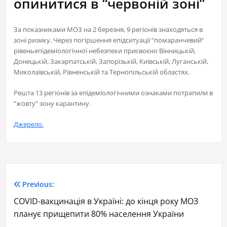
опинитися в “червоній зоні”
За показниками МОЗ на 2 березня, 9 регіонів знаходяться в
зоні ризику. Через погіршення епідситуації “помаранчевий”
рівеньепідеміологічної небезпеки присвоєно Вінницькій,
Донецькій, Закарпатській, Запорізькій, Київській, Луганській,
Миколаївській, Рівненській та Тернопільській областях.
Решта 13 регіонів за епідеміологічними ознаками потрапили в
“жовту” зону карантину.
Джерело.
Previous:
COVID-вакцинація в Україні: до кінця року МОЗ
планує прищепити 80% населення України