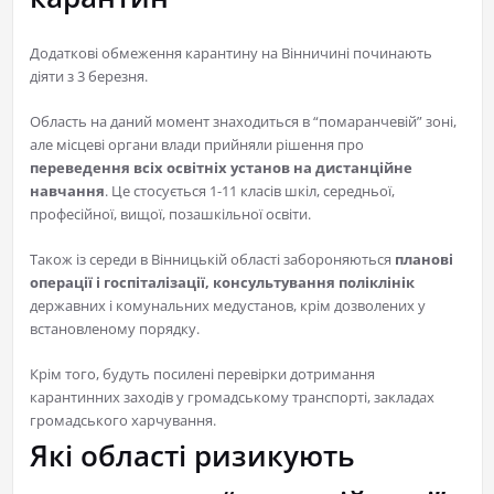
Додаткові обмеження карантину на Вінничині починають
діяти з 3 березня.
Область на даний момент знаходиться в “помаранчевій” зоні,
але місцеві органи влади прийняли рішення про
переведення всіх освітніх установ на дистанційне
навчання
. Це стосується 1-11 класів шкіл, середньої,
професійної, вищої, позашкільної освіти.
Також із середи в Вінницькій області забороняються
планові
операції і госпіталізації, консультування поліклінік
державних і комунальних медустанов, крім дозволених у
встановленому порядку.
Крім того, будуть посилені перевірки дотримання
карантинних заходів у громадському транспорті, закладах
громадського харчування.
Які області ризикують