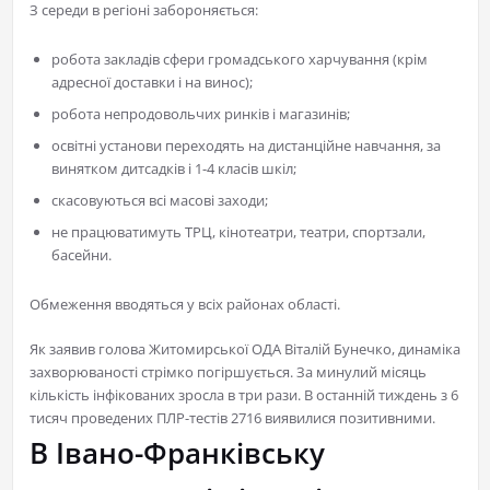
З середи в регіоні забороняється:
робота закладів сфери громадського харчування (крім
адресної доставки і на винос);
робота непродовольчих ринків і магазинів;
освітні установи переходять на дистанційне навчання, за
винятком дитсадків і 1-4 класів шкіл;
скасовуються всі масові заходи;
не працюватимуть ТРЦ, кінотеатри, театри, спортзали,
басейни.
Обмеження вводяться у всіх районах області.
Як заявив голова Житомирської ОДА Віталій Бунечко, динаміка
захворюваності стрімко погіршується. За минулий місяць
кількість інфікованих зросла в три рази. В останній тиждень з 6
тисяч проведених ПЛР-тестів 2716 виявилися позитивними.
В Івано-Франківську