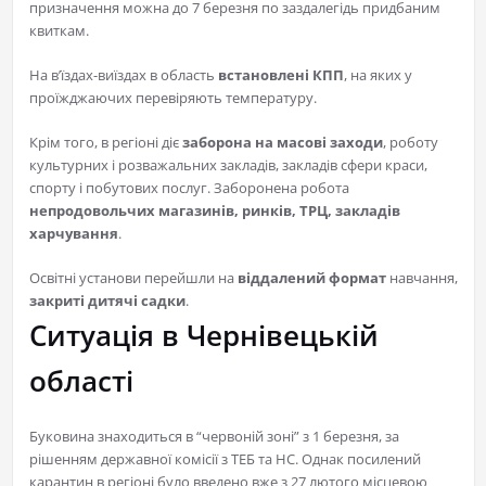
призначення можна до 7 березня по заздалегідь придбаним
квиткам.
На в’їздах-виїздах в область
встановлені КПП
, на яких у
проїжджаючих перевіряють температуру.
Крім того, в регіоні діє
заборона на масові заходи
, роботу
культурних і розважальних закладів, закладів сфери краси,
спорту і побутових послуг. Заборонена робота
непродовольчих магазинів, ринків, ТРЦ, закладів
харчування
.
Освітні установи перейшли на
віддалений формат
навчання,
закриті дитячі садки
.
Ситуація в Чернівецькій
області
Буковина знаходиться в “червоній зоні” з 1 березня, за
рішенням державної комісії з ТЕБ та НС. Однак посилений
карантин в регіоні було введено вже з 27 лютого місцевою