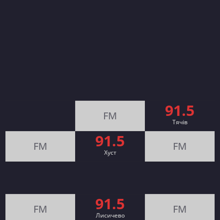
91.5
FM
Тячів
91.5
FM
FM
Хуст
91.5
FM
FM
Лисичево