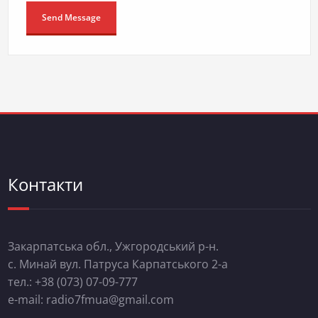
Контакти
Закарпатська обл., Ужгородський р-н.
с. Минай вул. Патруса Карпатського 2-а
тел.: +38 (073) 07-09-777
e-mail: radio7fmua@gmail.com