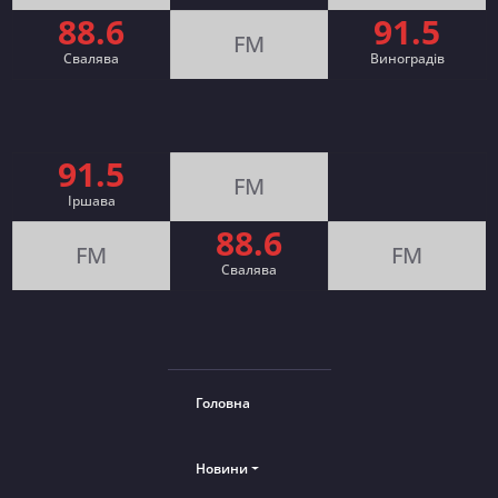
88.6
91.5
FM
Свалява
Виноградів
91.5
FM
Іршава
88.6
FM
FM
Cвалява
Головна
Новини