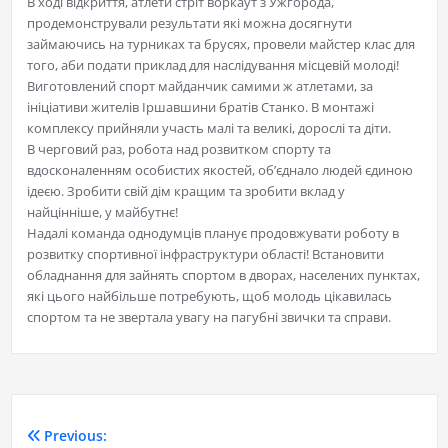
В ході відкриття, атлети стріт воркаут з Ужгорода,
продемонстрували результати які можна досягнути
займаючись на турниках та брусях, провели майстер клас для
того, аби подати приклад для наслідування місцевій молоді!
Виготовлений спорт майданчик самими ж атлетами, за
ініціативи жителів Іршавшини братів Станко. В монтажі
комплексу прийняли участь малі та великі, дорослі та діти.
В черговий раз, робота над розвитком спорту та
вдосконаленням особистих якостей, об’єднало людей єдиною
ідеєю. Зробити свій дім кращим та зробити вклад у
найцінніше, у майбутнє!
Надалі команда однодумців планує продовжувати роботу в
розвитку спортивної інфраструктури області! Встановити
обладнання для зайнять спортом в дворах, населених пунктах,
які цього найбільше потребують, щоб молодь цікавилась
спортом та не звертала увагу на пагубні звички та справи.
Previous: