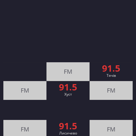
91.5
FM
Тячів
91.5
FM
FM
Хуст
91.5
FM
FM
Лисичево