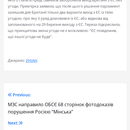
якого Палата представників заборонила вихід Британії з ЄС без
угоди. Прем’єрка заявила, що після цього рішення парламент
залишив для Британії тільки два варіанти вихід з ЄС із тієїю
угодою, про яку її уряд домовився із ЄС, або відмова від
запланованого на 29 березня виходу з ЄС. Тереза підкреслила,
що принципова зміна угоди не є можливою: “ЄС повідомив,
що іншої угоди не буде”.
Джерело:
УНІАН
Previous:
МЗС направило ОБСЄ 68 сторінок фотодоказів
порушення Росією “Мінська”
Next: