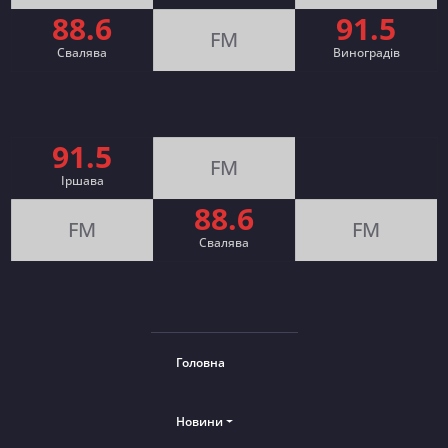
88.6
91.5
FM
Свалява
Виноградів
91.5
FM
Іршава
88.6
FM
FM
Cвалява
Головна
Новини