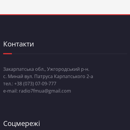
Контакти
Закарпатська обл., Ужгородський р-н.
с. Минай вул. Патруса Карпатського 2-а
тел.: +38 (073) 07-09-777
e-mail: radio7fmua@gmail.com
Соцмережі