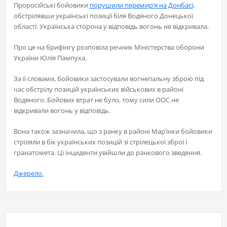
Проросійські бойовики
порушили перемир’я на Донбасі
,
обстрілявши українські позиції біля Водяного Донецької
області. Українська сторона у відповідь вогонь не відкривала.
Про це на брифінгу розповіла речник Міністерства оборони
України Юлія Пампуха.
За її словами, бойовики застосували вогнепальну зброю під
час обстрілу позицій українських військових в районі
Водяного. Бойових втрат не було, тому сили ООС не
відкривали вогонь у відповідь.
Вона також зазначила, що з ранку в районі Мар’їнки бойовики
стріляли в бік українських позицій зі стрілецької зброї і
гранатомета. Ці інциденти увійшли до ранкового зведення.
Джерело.