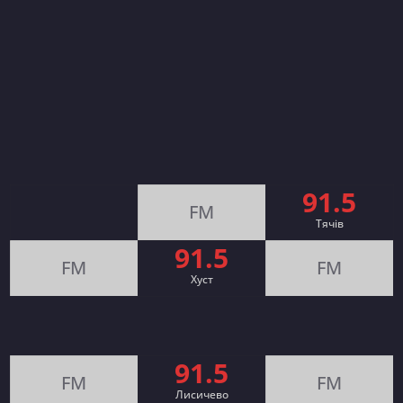
91.5
FM
Тячів
91.5
FM
FM
Хуст
91.5
FM
FM
Лисичево