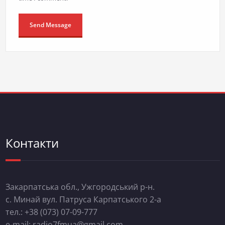
Контакти
Закарпатська обл., Ужгородський р-н.
с. Минай вул. Патруса Карпатського 2-а
тел.: +38 (073) 07-09-777
e-mail: radio7fmua@gmail.com