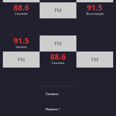
88.6
91.5
FM
Свалява
Виноградів
91.5
FM
Іршава
88.6
FM
FM
Cвалява
Головна
Новини