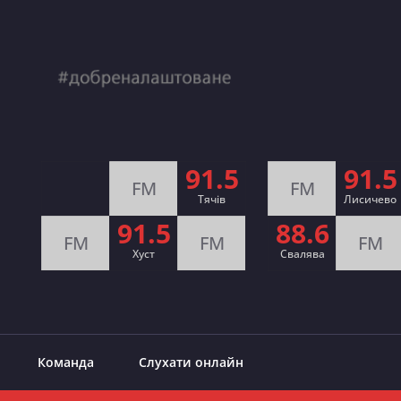
91.5
91.5
FM
FM
Тячів
Лисичево
91.5
88.6
FM
FM
FM
Хуст
Свалява
Команда
Слухати онлайн