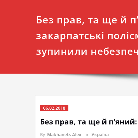
Без прав, та ще й п
закарпатські полі
зупинили небезпеч
06.02.2018
Без прав, та ще й п’яни
By
Makhanets Alex
in
Україна