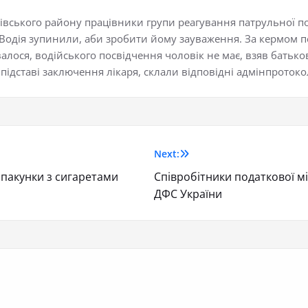
ячівського району працівники групи реагування патрульної п
. Водія зупинили, аби зробити йому зауваження. За кермом
валося, водійського посвідчення чоловік не має, взяв батьк
підставі заключення лікаря, склали відповідні адмінпротоко
Next:
 пакунки з сигаретами
Співробітники податкової м
ДФС України