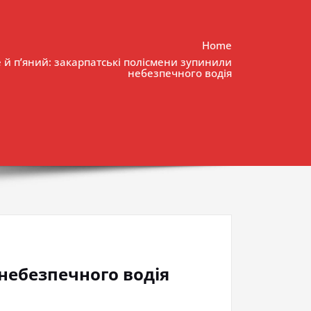
Home
е й п’яний: закарпатські полісмени зупинили
небезпечного водія
 небезпечного водія