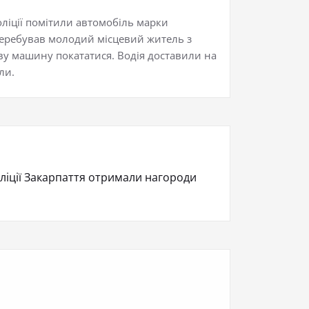
оліції помітили автомобіль марки
 перебував молодий місцевий житель з
ову машину покататися. Водія доставили на
ли.
іліції Закарпаття отримали нагороди