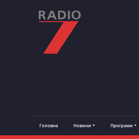
Skip
to
content
RADIO7
#добреналаштоване
Головна
Новини
Програми