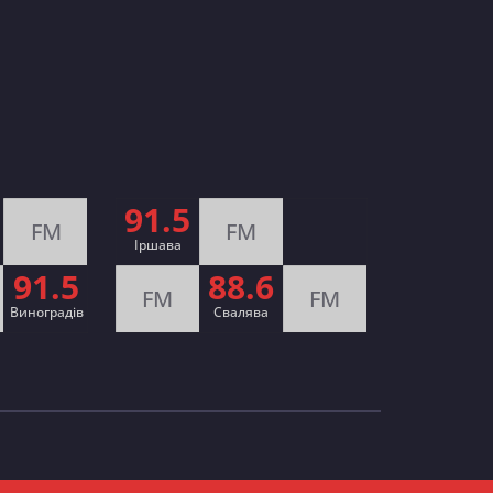
91.5
FM
FM
Іршава
91.5
88.6
FM
FM
Виноградів
Cвалява