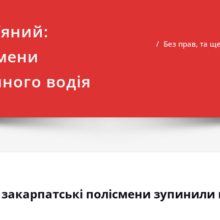
’яний:
Без прав, та щ
смени
ного водія
й: закарпатські полісмени зупинили