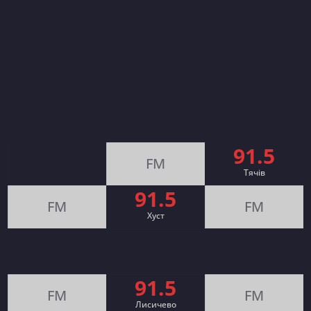
91.5
FM
Тячів
91.5
FM
FM
Хуст
91.5
FM
FM
Лисичево