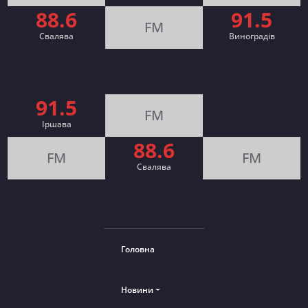
88.6
91.5
FM
Свалява
Виноградів
91.5
FM
Іршава
88.6
FM
FM
Cвалява
Головна
Новини