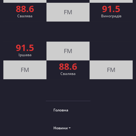
88.6
91.5
FM
Свалява
Виноградів
91.5
FM
Іршава
88.6
FM
FM
Cвалява
Головна
Новини