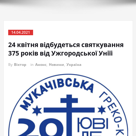
14.04.2021
24 квітня відбудеться святкування
375 років від Ужгородської Уніїі
By
Віктор
in
Анонс
,
Новини
,
Україна