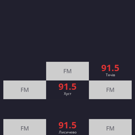
91.5
FM
Тячів
91.5
FM
FM
Хуст
91.5
FM
FM
Лисичево