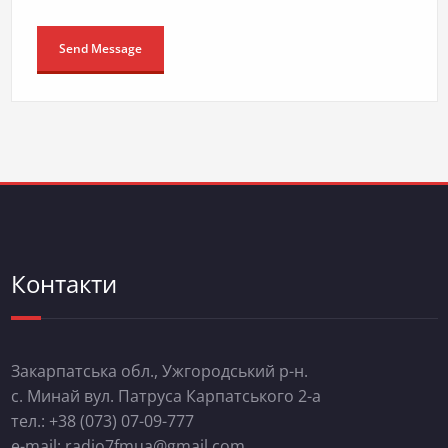
Контакти
Закарпатська обл., Ужгородський р-н.
с. Минай вул. Патруса Карпатського 2-а
тел.: +38 (073) 07-09-777
e-mail: radio7fmua@gmail.com