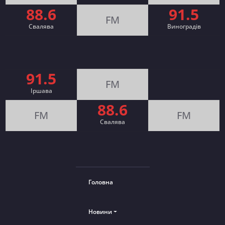
88.6
91.5
FM
Свалява
Виноградів
91.5
FM
Іршава
88.6
FM
FM
Cвалява
Головна
Новини