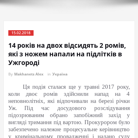
15.02.2018
14 років на двох відсидять 2 ромів,
які з ножем напали на підлітків в
Ужгороді
By
Makhanets Alex
in
Україна
Ця подія сталася ще у травні 2017 року,
коли двоє ромів здійснили напад на 4
неповнолітніх, які відпочивали на березі річки
Уж.
Під час досудового розслідування
підозрюваним обрано запобіжний захід у
вигляді тримання під вартою. Прокурором було
забезпечено належне процесуальне керівництво
у кримінальному провадженні і надано суду