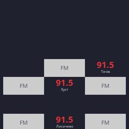
91.5
FM
Тячів
91.5
FM
FM
Хуст
91.5
FM
FM
Лисичево