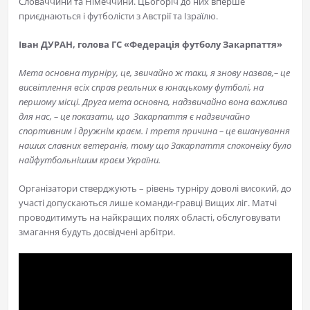
Словаччини та Німеччини. Цьогоріч до них вперше
приєднаються і футболісти з Австрії та Ізраїлю.
Іван ДУРАН, голова ГС «Федерація футболу Закарпаття»
Мета основна турніру, це, звичайно ж таки, я знову назвав,– це
висвітлення всіх справ реальних в юнацькому футболі, на
першому місці. Друга мета основна, надзвичайно вона важлива
для нас, – це показати, що Закарпаття є надзвичайно
спортивним і дружнім краєм. І третя причина – це вшанування
наших славних ветеранів, тому що Закарпаття споконвіку було
найфутбольнішим краєм України.
Організатори стверджують – рівень турніру доволі високий, до
участі допускаються лише команди-гравці Вищих ліг. Матчі
проводитимуть на найкращих полях області, обслуговувати
змагання будуть досвідчені арбітри.