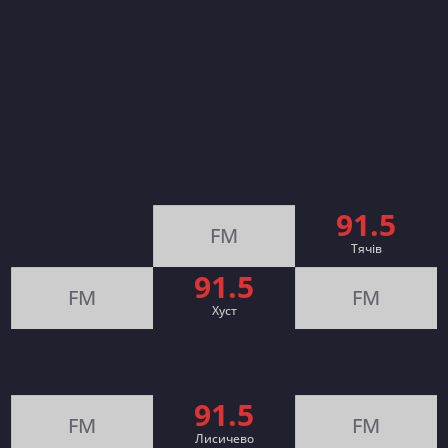
91.5
FM
Тячів
91.5
FM
FM
Хуст
91.5
FM
FM
Лисичево