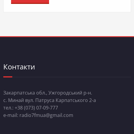
Контакти
Закарпатська обл., Ужгородський р-н.
с. Минай вул. Патруса Карпатського 2-а
тел.: +38 (073) 07-09-777
e-mail: radio7fmua@gmail.com