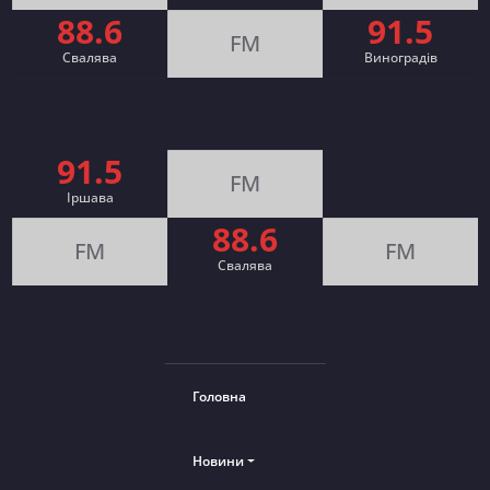
88.6
91.5
FM
Свалява
Виноградів
91.5
FM
Іршава
88.6
FM
FM
Cвалява
Головна
Новини