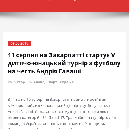
09.08.2018
11 серпня на Закарпатті стартує V
дитячо-юнацький турнір з футболу
на честь Андрія Гаваші
By
Віктор
in
Анонс
,
Спорт
,
Україна
З 11-го по 16-те серпня Закарпаття прийматиме п’ятий
міжнародний дитячо-юнацький турнір з футболу на честь
Андрія Гаваші. У змаганнях візьмуть участь юнаки двох
вікових категорій – U-15 та U-17. Традиційно на турнір, окрім
команд з України, завітають спортсмени з Угорщини,