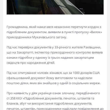
Громадянина, який намагався незаконно перетнути кордон з
підробленим документом, виявили в пункті пропуску «Вилок»
прикордонники Мукачівського загону.
Під час перевірки документів у 33-річного жителя Рахівщини,
що на Закарпатті, інспектор прикордонного контролю виявив
ознаки підробки у одному із трьох наданих закарпатцем
свідоцтв про народження дітей.
Під час опитування чоловік зізнався, що за 1000 доларів США
сфальшований документ йому виготовили та надіслали
поштою ділки, яких він знайшов у одній із соціальних мереж.
Про наявність у діях українця ознак злочину, передбаченого
ст.358 ККУ «Підроблення документів, печаток, штампів та
бланків, збут чи використання підроблених документів,
печаток, штампів», прикордонники надіслали повідомлення до