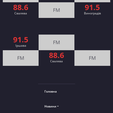
88.6
91.5
FM
Свалява
Виноградів
91.5
FM
Іршава
88.6
FM
FM
Cвалява
Головна
Новини