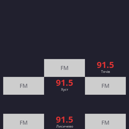
91.5
FM
Тячів
91.5
FM
FM
Хуст
91.5
FM
FM
Лисичево